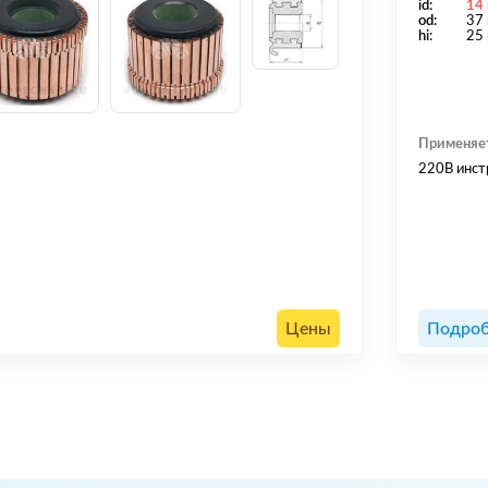
id:
14
od:
37
hi:
25
Применяе
220В инст
Цены
Подроб