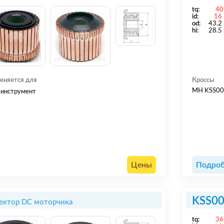
tq:
40
id:
16
od:
43.2
hi:
28.5
еняется для
Кроссы
MH KSS0
 инструмент
Цены
Подроб
KSS0
ектор DC моторчика
tq:
36