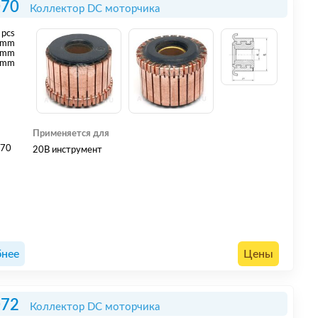
070
Коллектор DC моторчика
pcs
mm
 mm
 mm
Применяется для
070
20В инструмент
нее
Цены
072
Коллектор DC моторчика