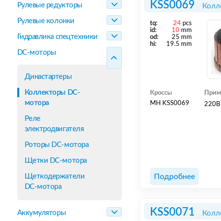
KSS0069
Рулевые редукторы
Колл
Рулевые колонки
tq:
24
pcs
id:
10
mm
Гидравлика спецтехники
od:
25 mm
hi:
19.5 mm
DC-моторы
Династартеры
Коллекторы DC-
Кроссы
Прим
мотора
MH KSS0069
220В
Реле
электродвигателя
Роторы DC-мотора
Щетки DC-мотора
Щеткодержатели
Подробнее
DC-мотора
KSS0071
Аккумуляторы
Колл