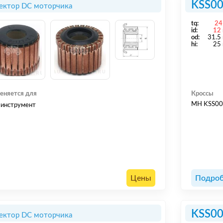
KSS0
ектор DC моторчика
tq:
24
id:
12
od:
31.5
hi:
25
еняется для
Кроссы
MH KSS0
 инструмент
Цены
Подроб
KSS0
ектор DC моторчика