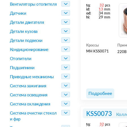
Вентиляторы отопителя
tq:
32
pcs
id:
13
mm
Датчики
od:
34 mm
hi:
29 mm
Детали двигателя
Детали кузова
Детали подвески
Кроссы
Прим
Кондиционирование
MH KSS0071
220В
Отопители
Подшипники
Приводные механизмы
Система зажигания
Подробнее
Система освещения
Система охлаждения
KSS0073
Система очистки стекол
Колл
и фар
tq:
32
pcs