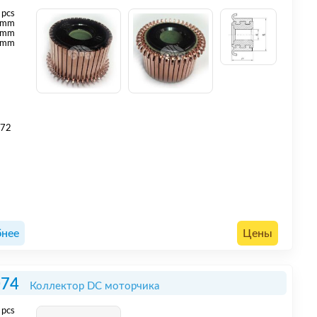
pcs
mm
 mm
 mm
072
нее
Цены
074
Коллектор DC моторчика
pcs