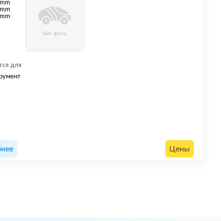
mm
 mm
 mm
тся для
румент
нее
Цены