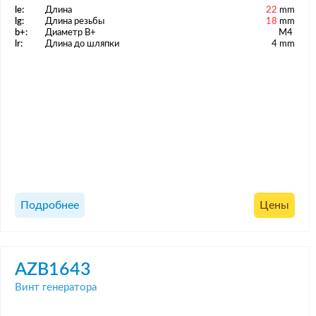
le:
Длина
22
mm
lg:
Длина резьбы
18
mm
b+:
Диаметр B+
M4
lr:
Длина до шляпки
4 mm
Подробнее
Цены
AZB1643
Винт генератора