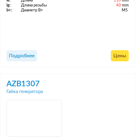
le:
Длина
110
mm
lg:
Длина резьбы
40
mm
b+:
Диаметр B+
M5
Подробнее
Цены
AZB1307
Гайка генератора