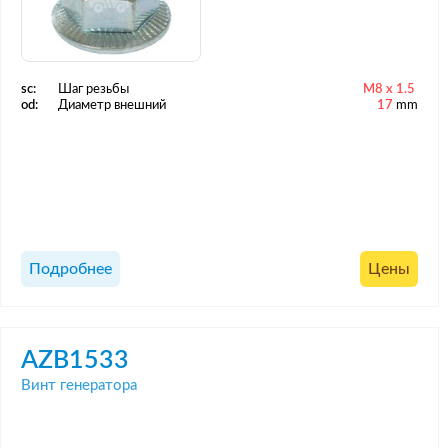
sc:
Шаг резьбы
M8 x 1.5
od:
Диаметр внешний
17
mm
Подробнее
Цены
AZB1533
Винт генератора