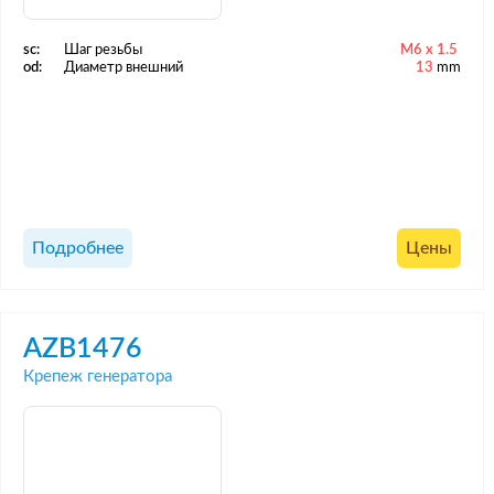
sc:
Шаг резьбы
M6 x 1.5
od:
Диаметр внешний
13
mm
Подробнее
Цены
AZB1476
Крепеж генератора