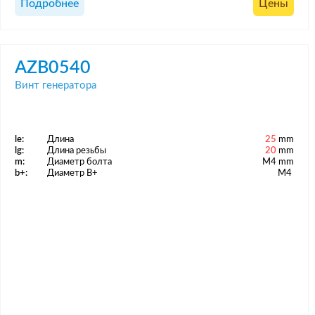
Подробнее
Цены
AZB0540
Винт генератора
le:
Длина
25
mm
lg:
Длина резьбы
20
mm
m:
Диаметр болта
M4 mm
b+:
Диаметр B+
M4