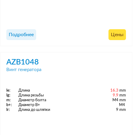
Подробнее
Цены
AZB1048
Винт генератора
le:
Длина
16.3
mm
lg:
Длина резьбы
9.9
mm
m:
Диаметр болта
M4 mm
b+:
Диаметр B+
M4
lr:
Длина до шляпки
9 mm