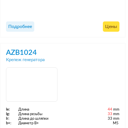
Подробнее
Цены
AZB1024
Крепеж генератора
le:
Длина
44
mm
lg:
Длина резьбы
33
mm
lr:
Длина до шляпки
33 mm
b+:
Диаметр B+
M5