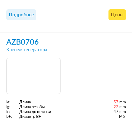
Подробнее
Цены
AZB0706
Крепеж генератора
le:
Длина
57
mm
lg:
Длина резьбы
22
mm
lr:
Длина до шляпки
47 mm
b+:
Диаметр B+
M5