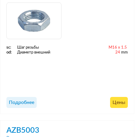
sc:
Шаг резьбы
M16 x 1.5
od:
Диаметр внешний
24
mm
Подробнее
Цены
AZB5003