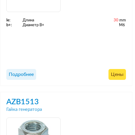
le:
Длина
30
mm
b+:
Диаметр B+
M6
Подробнее
Цены
AZB1513
Гайка генератора