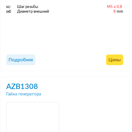
sc:
Шаг резьбы
M5 x 0.8
od:
Диаметр внешний
8
mm
Подробнее
Цены
AZB1308
Гайка генератора