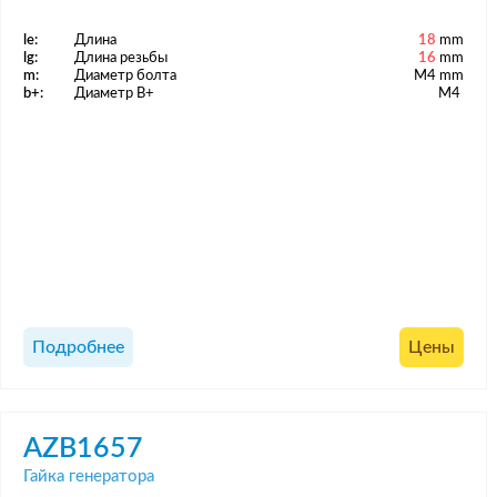
le:
Длина
18
mm
lg:
Длина резьбы
16
mm
m:
Диаметр болта
M4 mm
b+:
Диаметр B+
M4
Подробнее
Цены
AZB1657
Гайка генератора