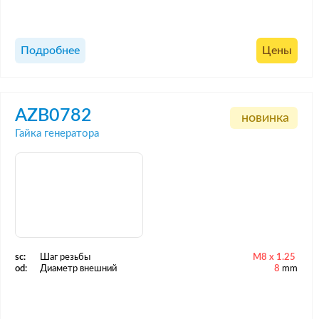
Подробнее
Цены
AZB0782
новинка
Гайка генератора
sc:
Шаг резьбы
M8 x 1.25
od:
Диаметр внешний
8
mm