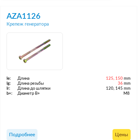
AZA1126
Крепеж генератора
le:
Длина
125, 150
mm
lg:
Длина резьбы
36
mm
lr:
Длина до шляпки
120, 145 mm
b+:
Диаметр B+
M8
Подробнее
Цены