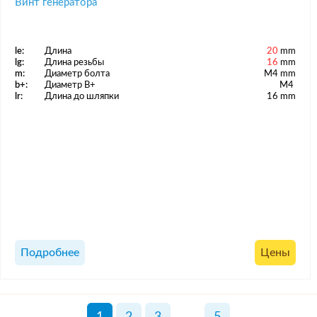
Винт генератора
le:
Длина
20
mm
lg:
Длина резьбы
16
mm
m:
Диаметр болта
M4 mm
b+:
Диаметр B+
M4
lr:
Длина до шляпки
16 mm
Подробнее
Цены
1
2
3
...
5