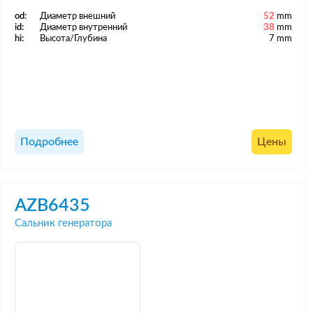
od:
Диаметр внешний
52
mm
id:
Диаметр внутренний
38
mm
hi:
Высота/Глубина
7 mm
Подробнее
Цены
AZB6435
Сальник генератора