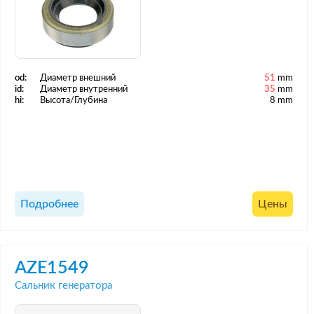
od:
Диаметр внешний
51
mm
id:
Диаметр внутренний
35
mm
hi:
Высота/Глубина
8 mm
Подробнее
Цены
AZE1549
Сальник генератора