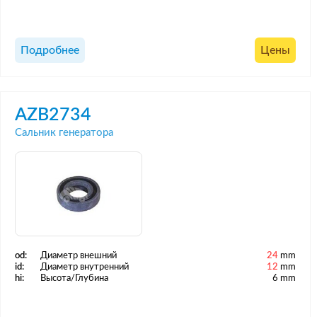
Подробнее
Цены
AZB2734
Сальник генератора
od:
Диаметр внешний
24
mm
id:
Диаметр внутренний
12
mm
hi:
Высота/Глубина
6 mm