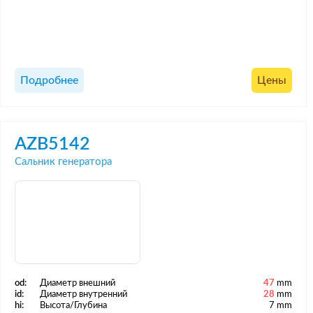
Подробнее
Цены
AZB5142
Сальник генератора
od:
Диаметр внешний
47
mm
id:
Диаметр внутренний
28
mm
hi:
Высота/Глубина
7 mm