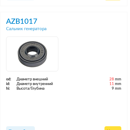
AZB1017
Сальник генератора
od:
Диаметр внешний
28
mm
id:
Диаметр внутренний
11
mm
hi:
Высота/Глубина
9 mm