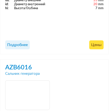
od:
Диаметр внешний
35
mm
id:
Диаметр внутренний
20
mm
hi:
Высота/Глубина
7 mm
Подробнее
Цены
AZB6016
Сальник генератора