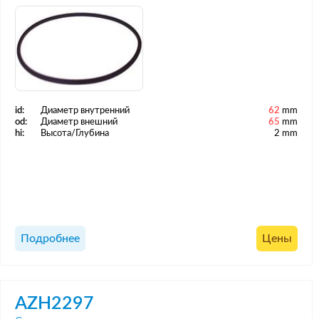
id:
Диаметр внутренний
62
mm
od:
Диаметр внешний
65
mm
hi:
Высота/Глубина
2 mm
Подробнее
Цены
AZH2297