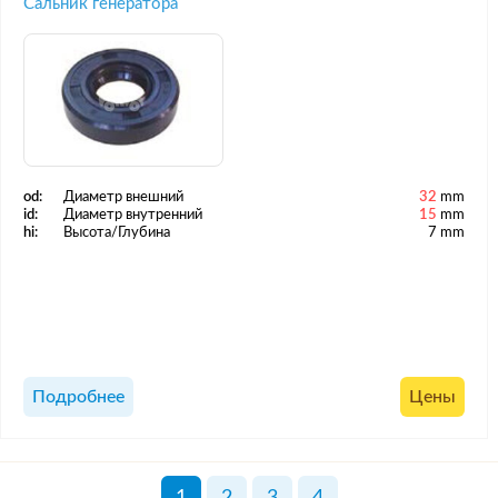
Сальник генератора
od:
Диаметр внешний
32
mm
id:
Диаметр внутренний
15
mm
hi:
Высота/Глубина
7 mm
Подробнее
Цены
1
2
3
4