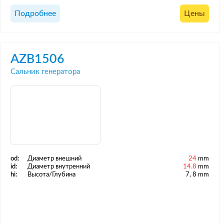
Подробнее
Цены
AZB1506
Сальник генератора
od:
Диаметр внешний
24
mm
id:
Диаметр внутренний
14.8
mm
hi:
Высота/Глубина
7, 8 mm