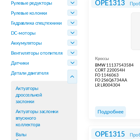
OPE1313
Рулевые редукторы
Проб
Рулевые колонки
Гидравлика спецтехники
DC-моторы
Аккумуляторы
Вентиляторы отопителя
Кроссы
Датчики
BMW 11137543584
CORT 220054H
Детали двигателя
FO 1146063
FO 2S6Q6734AA
LR LR004304
Актуаторы
дроссельной
заслонки
Актуаторы заслонки
Подробнее
впускного
коллектора
OPE1315
Валы
Проб