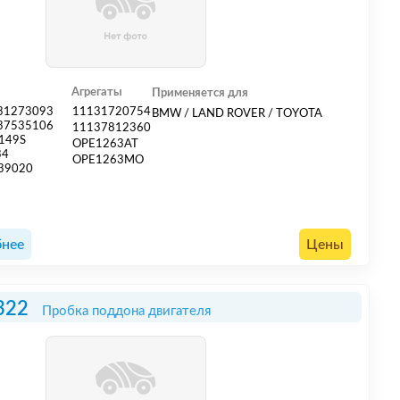
Агрегаты
Применяется для
31273093
11131720754
BMW / LAND ROVER / TOYOTA
37535106
11137812360
149S
OPE1263AT
34
OPE1263MO
39020
нее
Цены
322
Пробка поддона двигателя