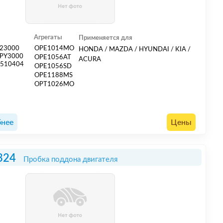
Агрегаты
Применяется для
23000
OPE1014MO
HONDA / MAZDA / HYUNDAI / KIA /
PY3000
OPE1056AT
ACURA
E510404
OPE1056SD
OPE1188MS
OPT1026MO
нее
Цены
324
Пробка поддона двигателя