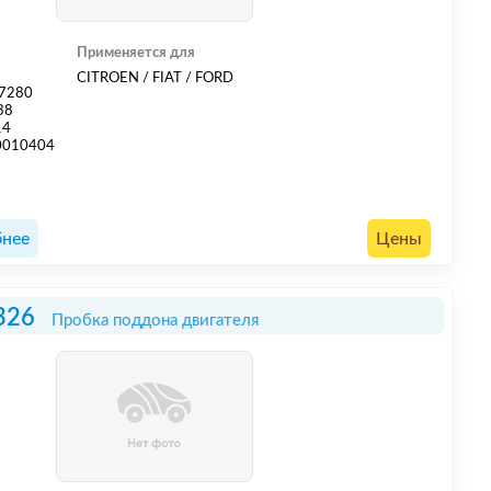
Применяется для
2
CITROEN / FIAT / FORD
07280
38
14
0010404
нее
Цены
326
Пробка поддона двигателя