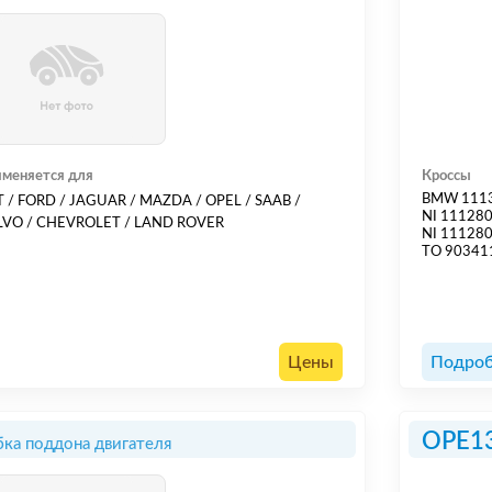
меняется для
Кроссы
BMW 111
T / FORD / JAGUAR / MAZDA / OPEL / SAAB /
NI 11128
VO / CHEVROLET / LAND ROVER
NI 11128
TO 90341
Цены
Подроб
OPE1
ка поддона двигателя