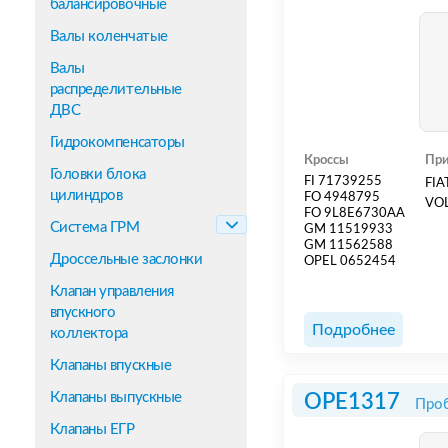
балансировочные
Валы коленчатые
Валы
распределительные
ДВС
Гидрокомпенсаторы
Кроссы
При
Головки блока
FI 71739255
FIA
цилиндров
FO 4948795
VOL
FO 9L8E6730AA
Система ГРМ
GM 11519933
GM 11562588
Дроссельные заслонки
OPEL 0652454
Клапан управления
впускного
Подробнее
коллектора
Клапаны впускные
Клапаны выпускные
OPE1317
Проб
Клапаны ЕГР