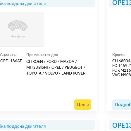
OPE1
ка поддона двигателя
Агрегаты
Применяется для
Кроссы
OPE1186AT
CH 6800
CITROEN / FORD / MAZDA /
FO 14592
MITSUBISHI / OPEL / PEUGEOT /
FO 6M21
TOYOTA / VOLVO / LAND ROVER
VAG N90
Цены
Подроб
OPE1
ка поддона двигателя