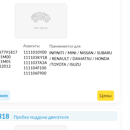
Агрегаты
Применяется для
37791817
1111010Y00
INFINITI / MINI / NISSAN / SUBARU
01M00
111103KY1B
/ RENAULT / DAIHATSU / HONDA
01M05
111103TA3A
/TOYOTA / ISUZU
12012
111104F100
111106F900
нее
Цены
318
Пробка поддона двигателя