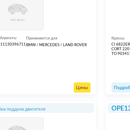
Агрегаты
Применяется для
Кроссы
11130396711
CI 6822E
BMW / MERCEDES / LAND ROVER
CORT 220
TO 90341
Цены
Подроб
OPE1
ка поддона двигателя