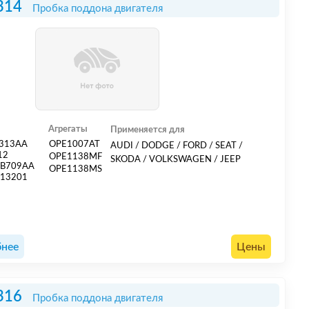
314
Пробка поддона двигателя
Агрегаты
Применяется для
4313AA
OPE1007AT
AUDI / DODGE / FORD / SEAT /
12
OPE1138MF
SKODA / VOLKSWAGEN / JEEP
6B709AA
OPE1138MS
813201
нее
Цены
316
Пробка поддона двигателя