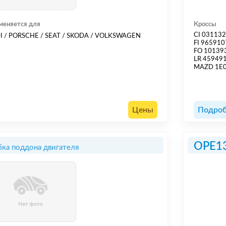
меняется для
Кроссы
CI 03113
I / PORSCHE / SEAT / SKODA / VOLKSWAGEN
FI 96591
FO 10139
LR 45949
MAZD 1E
Цены
Подроб
OPE1
ка поддона двигателя