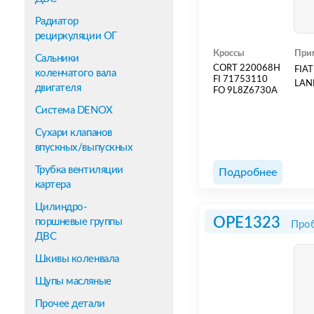
Радиатор
рециркуляции ОГ
Кроссы
При
Сальники
CORT 220068H
FIAT
коленчатого вала
FI 71753110
LAN
двигателя
FO 9L8Z6730A
Система DENOX
Сухари клапанов
впускных/выпускных
Трубка вентиляции
Подробнее
картера
Цилиндро-
OPE1323
поршневые группы
Проб
ДВС
Шкивы коленвала
Щупы масляные
Прочее детали