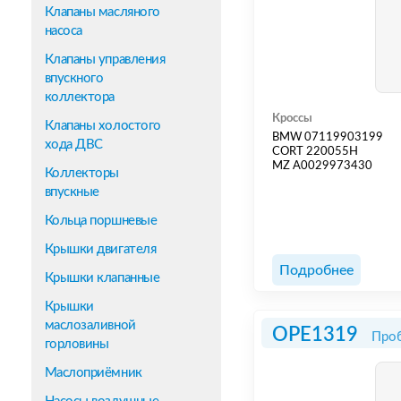
Клапаны масляного
насоса
Клапаны управления
впускного
коллектора
Кроссы
Клапаны холостого
BMW 07119903199
хода ДВС
CORT 220055H
MZ A0029973430
Коллекторы
впускные
Кольца поршневые
Крышки двигателя
Подробнее
Крышки клапанные
Крышки
маслозаливной
OPE1319
Проб
горловины
Маслоприёмник