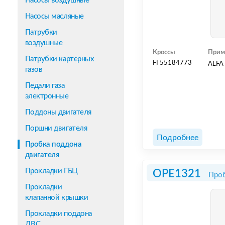
Насосы воздушные
Насосы масляные
Патрубки
воздушные
Кроссы
Прим
Патрубки картерных
FI 55184773
ALFA
газов
Педали газа
электронные
Поддоны двигателя
Поршни двигателя
Подробнее
Пробка поддона
двигателя
Прокладки ГБЦ
OPE1321
Проб
Прокладки
клапанной крышки
Прокладки поддона
ДВС