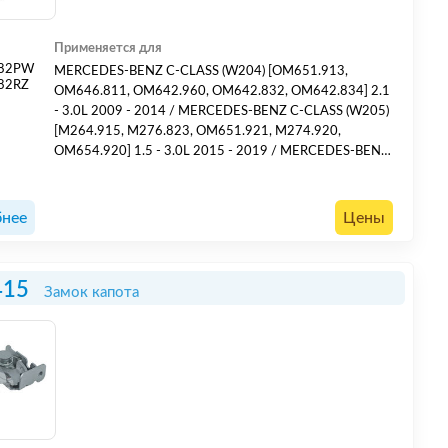
Применяется для
382PW
MERCEDES-BENZ C-CLASS (W204) [OM651.913,
82RZ
OM646.811, OM642.960, OM642.832, OM642.834] 2.1
- 3.0L 2009 - 2014 / MERCEDES-BENZ C-CLASS (W205)
[M264.915, M276.823, OM651.921, M274.920,
OM654.920] 1.5 - 3.0L 2015 - 2019 / MERCEDES-BENZ
E-CLASS (W212) [OM651.924, OM642.852, M271.820,
M276.952, M278.922, M271.860] 1.8 - 5.5L 2009 -
2016 / MERCEDES-BENZ GL-CLASS (X166) [M276.821,
нее
Цены
M278.928] 3.0 - 4.7L 2012 - 2015 / MERCEDE...
415
Замок капота