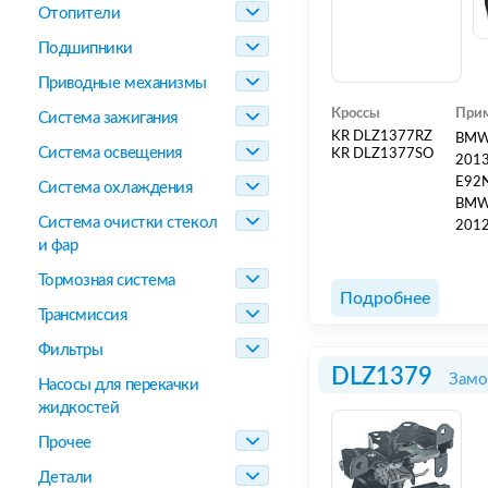
Отопители
Подшипники
Приводные механизмы
Кроссы
Прим
Система зажигания
KR DLZ1377RZ
BMW 
Система освещения
KR DLZ1377SO
2013
E92N
Система охлаждения
BMW 
Система очистки стекол
2012
и фар
Тормозная система
Подробнее
Трансмиссия
Фильтры
DLZ1379
Замо
Насосы для перекачки
жидкостей
Прочее
Детали