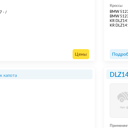
Кроссы
BMW 512
 - /
BMW 512
KR DLZ14
KR DLZ14
Цены
Подроб
DLZ1
к капота
Применяе