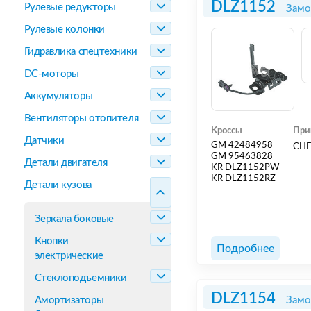
DLZ1152
Рулевые редукторы
Замо
Рулевые колонки
Гидравлика спецтехники
DC-моторы
Аккумуляторы
Вентиляторы отопителя
Кроссы
При
Датчики
GM 42484958
CHE
GM 95463828
Детали двигателя
KR DLZ1152PW
KR DLZ1152RZ
Детали кузова
Зеркала боковые
Кнопки
Подробнее
электрические
Стеклоподъемники
DLZ1154
Амортизаторы
Замо