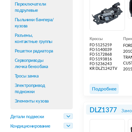
Переключатели
подрулевые
Пыльники бампера/
кузова
Разъемы,
Кроссы
Прим
контактные группы
FO 5125259
FORD
FO 5140039
Решетки радиатора
2010 
FO 5172868
TRANSIT (FED, FFD) 2013
FO 5193816
Сервоприводы
CUST
FO 5236243
лючка бензобака
KR DLZ1242TV
2015
Тросы замка
Электропривод
Подробнее
подножки
Элементы кузова
DLZ1377
Замо
Детали подвески
Кондиционирование