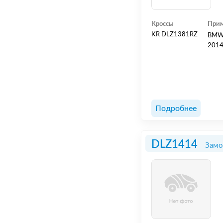
Кроссы
Прим
KR DLZ1381RZ
BMW 
2014
Подробнее
DLZ1414
Замо