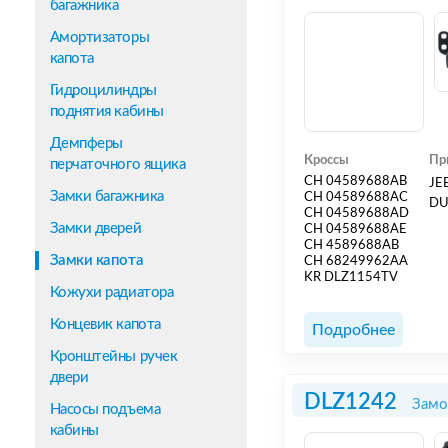
багажника
Амортизаторы
капота
Гидроцилиндры
поднятия кабины
Демпферы
Кроссы
Пр
перчаточного ящика
CH 04589688AB
JE
Замки багажника
CH 04589688AC
DU
CH 04589688AD
Замки дверей
CH 04589688AE
CH 4589688AB
Замки капота
CH 68249962AA
KR DLZ1154TV
Кожухи радиатора
Концевик капота
Подробнее
Кронштейны ручек
двери
DLZ1242
Замо
Насосы подъема
кабины