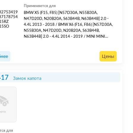
Применяется для
32753419
BMW X5 (F15, F85) [N57D30A, N55B30A,
37178754
N47D20D, N20B20A, S63B44B, N63B44B] 2.0 -
15RZ
4.4L 2013 - 2018 / BMW X6 (F16, F86) [N57D30A,
15SO
N55B30A, N47D20D, N20B20A, S63B44B,
N63B44B] 2.0 - 4.4L 2014 - 2019 / MINI MINI
CLUBMAN (R55) [N12B14A, N14B16A, N18B16A,
N47C16A, N47C20A] 1.4 - 2.0L 2007 - 2014 / MINI
MINI (R56) [N12B14A, N14B16A, N18B16A,
нее
Цены
N47C16A, N47C20A] 1.4 - 2.0L 2006 - 2013 / MINI
MINI COUNTRYMAN (R60) [N18B16A, N4...
417
Замок капота
тся для