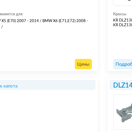
еняется для
Кроссы
KR DLZ1
X5 (E70) 2007 - 2014 / BMW X6 (E71,E72) 2008 -
KR DLZ13
 /
Цены
Подроб
DLZ1
к капота