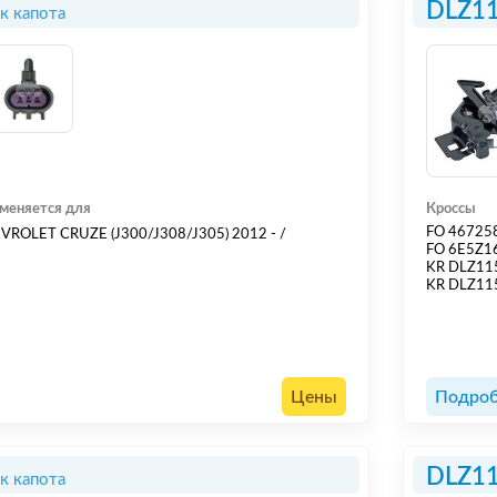
DLZ1
к капота
меняется для
Кроссы
FO 46725
VROLET CRUZE (J300/J308/J305) 2012 - /
FO 6E5Z1
KR DLZ1
KR DLZ11
Цены
Подроб
DLZ1
к капота