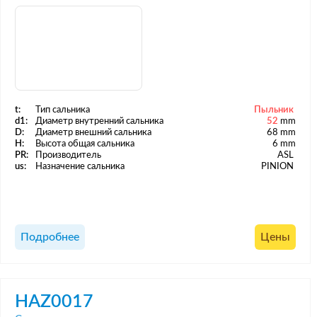
t:
Тип сальника
Пыльник
d1:
Диаметр внутренний сальника
52
mm
D:
Диаметр внешний сальника
68 mm
H:
Высота общая сальника
6 mm
PR:
Производитель
ASL
us:
Назначение сальника
PINION
Подробнее
Цены
HAZ0017