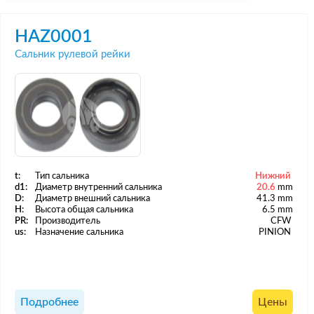
HAZ0001
Сальник рулевой рейки
t:
Тип сальника
Нижний
d1:
Диаметр внутренний сальника
20.6
mm
D:
Диаметр внешний сальника
41.3 mm
H:
Высота общая сальника
6.5 mm
PR:
Производитель
CFW
us:
Назначение сальника
PINION
Подробнее
Цены