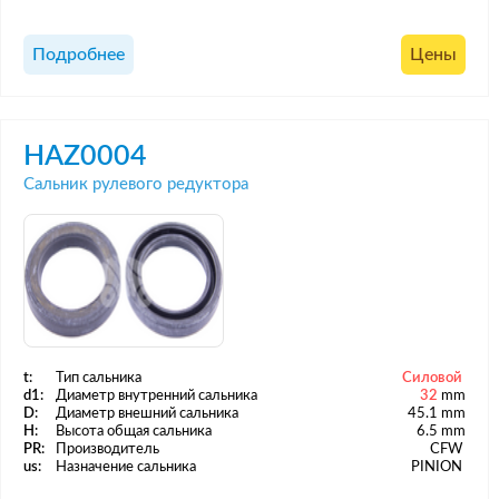
Подробнее
Цены
HAZ0004
Сальник рулевого редуктора
t:
Тип сальника
Силовой
d1:
Диаметр внутренний сальника
32
mm
D:
Диаметр внешний сальника
45.1 mm
H:
Высота общая сальника
6.5 mm
PR:
Производитель
CFW
us:
Назначение сальника
PINION