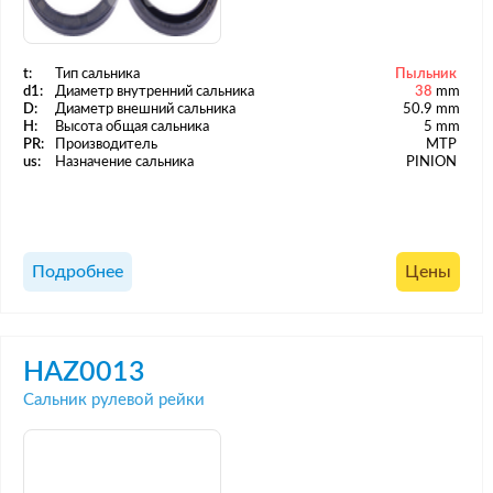
t:
Тип сальника
Пыльник
d1:
Диаметр внутренний сальника
38
mm
D:
Диаметр внешний сальника
50.9 mm
H:
Высота общая сальника
5 mm
PR:
Производитель
MTP
us:
Назначение сальника
PINION
Подробнее
Цены
HAZ0013
Сальник рулевой рейки