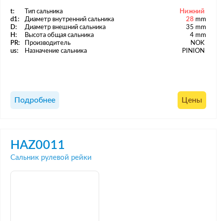
t:
Тип сальника
Нижний
d1:
Диаметр внутренний сальника
28
mm
D:
Диаметр внешний сальника
35 mm
H:
Высота общая сальника
4 mm
PR:
Производитель
NOK
us:
Назначение сальника
PINION
Подробнее
Цены
HAZ0011
Сальник рулевой рейки