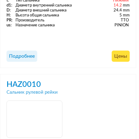
t:
Тип сальника
Нижний
d1:
Диаметр внутренний сальника
14.2
mm
D:
Диаметр внешний сальника
24.4 mm
H:
Высота общая сальника
5 mm
PR:
Производитель
TTO
us:
Назначение сальника
PINION
Подробнее
Цены
HAZ0010
Сальник рулевой рейки