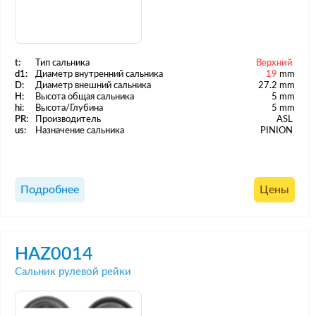
t:
Тип сальника
Верхний
d1:
Диаметр внутренний сальника
19
mm
D:
Диаметр внешний сальника
27.2 mm
H:
Высота общая сальника
5 mm
hi:
Высота/Глубина
5 mm
PR:
Производитель
ASL
us:
Назначение сальника
PINION
Подробнее
Цены
HAZ0014
Сальник рулевой рейки