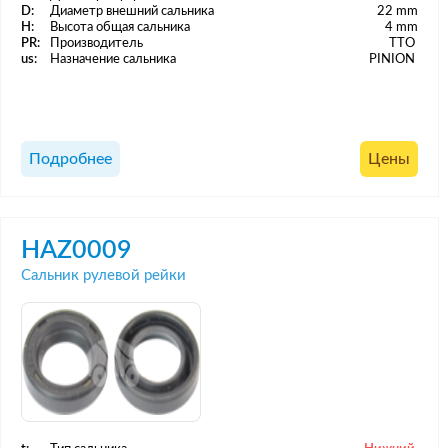
D:
Диаметр внешний сальника
22 mm
H:
Высота общая сальника
4 mm
PR:
Производитель
TTO
us:
Назначение сальника
PINION
Подробнее
Цены
HAZ0009
Сальник рулевой рейки