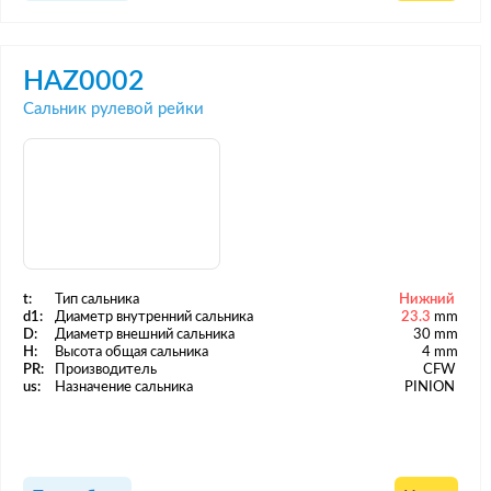
HAZ0002
Сальник рулевой рейки
t:
Тип сальника
Нижний
d1:
Диаметр внутренний сальника
23.3
mm
D:
Диаметр внешний сальника
30 mm
H:
Высота общая сальника
4 mm
PR:
Производитель
CFW
us:
Назначение сальника
PINION