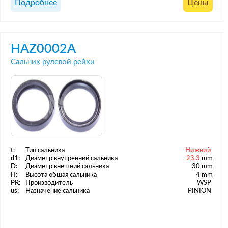
Подробнее
Цены
HAZ0002A
Сальник рулевой рейки
t:
Тип сальника
Нижний
d1:
Диаметр внутренний сальника
23.3
mm
D:
Диаметр внешний сальника
30 mm
H:
Высота общая сальника
4 mm
PR:
Производитель
WSP
us:
Назначение сальника
PINION