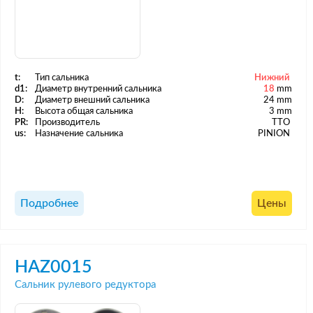
t:
Тип сальника
Нижний
d1:
Диаметр внутренний сальника
18
mm
D:
Диаметр внешний сальника
24 mm
H:
Высота общая сальника
3 mm
PR:
Производитель
TTO
us:
Назначение сальника
PINION
Подробнее
Цены
HAZ0015
Сальник рулевого редуктора