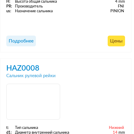
H:
Высота общая сальника
4 mm
PR:
Производитель
FNI
us:
Назначение сальника
PINION
Подробнее
Цены
HAZ0008
Сальник рулевой рейки
t:
Тип сальника
Нижний
d1:
Диаметр внутренний сальника
14
mm