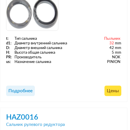
t:
Тип сальника
Пыльник
d1:
Диаметр внутренний сальника
32
mm
D:
Диаметр внешний сальника
42 mm
H:
Высота общая сальника
5 mm
PR:
Производитель
NOK
us:
Назначение сальника
PINION
Подробнее
Цены
HAZ0016
Сальник рулевого редуктора