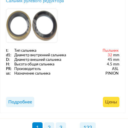
Сальник рулевого редуктора
t:
Тип сальника
Пыльник
d1:
Диаметр внутренний сальника
32
mm
D:
Диаметр внешний сальника
45 mm
H:
Высота общая сальника
4.5 mm
PR:
Производитель
ASL
us:
Назначение сальника
PINION
Подробнее
Цены
1
2
3
...
122