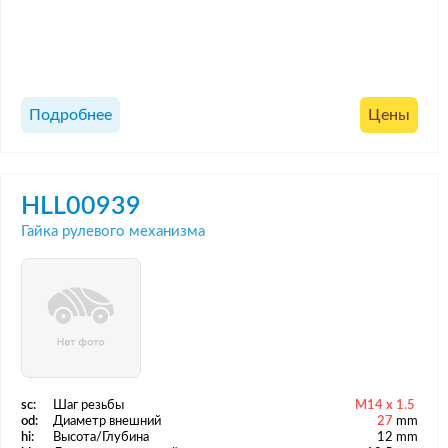
Подробнее
Цены
HLL00939
Гайка рулевого механизма
sc:
Шаг резьбы
M14 x 1.5
od:
Диаметр внешний
27
mm
hi:
Высота/Глубина
12 mm