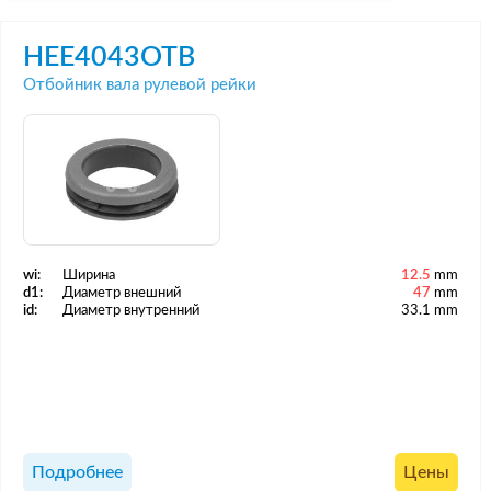
HEE4043OTB
Отбойник вала рулевой рейки
wi:
Ширина
12.5
mm
d1:
Диаметр внешний
47
mm
id:
Диаметр внутренний
33.1 mm
Подробнее
Цены