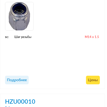
sc:
Шаг резьбы
M14 x 1.5
Подробнее
Цены
HZU00010