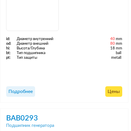
id:
Диаметр внутренний
40
mm
od:
Диаметр внешний
80
mm
hi:
Высота/Глубина
18 mm
bt:
Тип подшипника
ball
pt:
Тип защиты
metall
Подробнее
Цены
BAB0293
Подшипник генератора