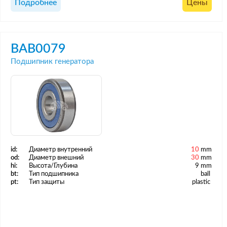
Подробнее
Цены
BAB0079
Подшипник генератора
id:
Диаметр внутренний
10
mm
od:
Диаметр внешний
30
mm
hi:
Высота/Глубина
9 mm
bt:
Тип подшипника
ball
pt:
Тип защиты
plastic