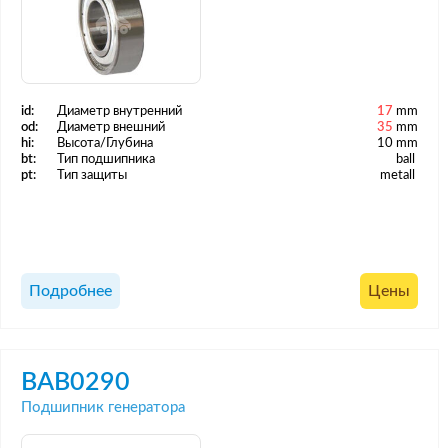
id:
Диаметр внутренний
17
mm
od:
Диаметр внешний
35
mm
hi:
Высота/Глубина
10 mm
bt:
Тип подшипника
ball
pt:
Тип защиты
metall
Подробнее
Цены
BAB0290
Подшипник генератора