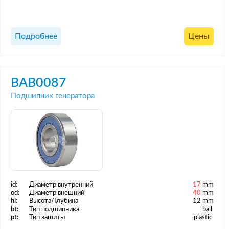
Подробнее
Цены
BAB0087
Подшипник генератора
id:
Диаметр внутренний
17
mm
od:
Диаметр внешний
40
mm
hi:
Высота/Глубина
12 mm
bt:
Тип подшипника
ball
pt:
Тип защиты
plastic