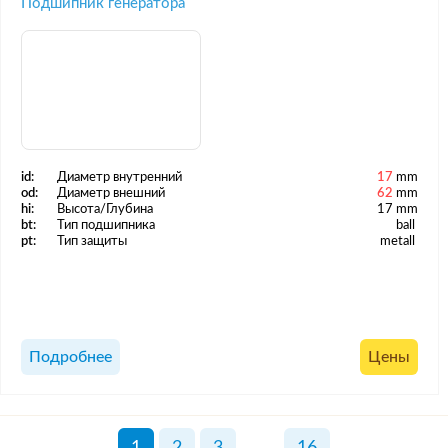
Подшипник генератора
id:
Диаметр внутренний
17
mm
od:
Диаметр внешний
62
mm
hi:
Высота/Глубина
17 mm
bt:
Тип подшипника
ball
pt:
Тип защиты
metall
Подробнее
Цены
1
2
3
...
16