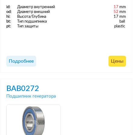
id:
Диаметр внутренний
17
mm
od:
Диаметр внешний
52
mm
hi:
Высота/Глубина
17 mm
bt:
Тип подшипника
ball
pt:
Тип защиты
plastic
Подробнее
Цены
BAB0272
Подшипник генератора