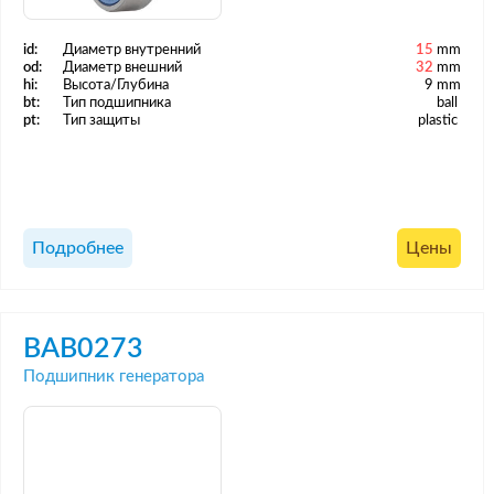
id:
Диаметр внутренний
15
mm
od:
Диаметр внешний
32
mm
hi:
Высота/Глубина
9 mm
bt:
Тип подшипника
ball
pt:
Тип защиты
plastic
Подробнее
Цены
BAB0273
Подшипник генератора