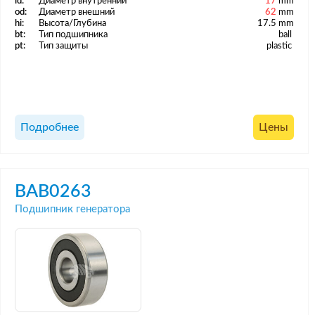
id:
Диаметр внутренний
17
mm
od:
Диаметр внешний
62
mm
hi:
Высота/Глубина
17.5 mm
bt:
Тип подшипника
ball
pt:
Тип защиты
plastic
Подробнее
Цены
BAB0263
Подшипник генератора