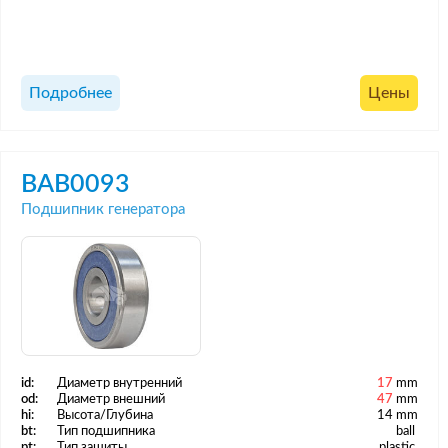
Подробнее
Цены
BAB0093
Подшипник генератора
id:
Диаметр внутренний
17
mm
od:
Диаметр внешний
47
mm
hi:
Высота/Глубина
14 mm
bt:
Тип подшипника
ball
pt:
Тип защиты
plastic