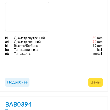
id:
Диаметр внутренний
30
mm
od:
Диаметр внешний
72
mm
hi:
Высота/Глубина
19 mm
bt:
Тип подшипника
ball
pt:
Тип защиты
metall
Подробнее
Цены
BAB0394