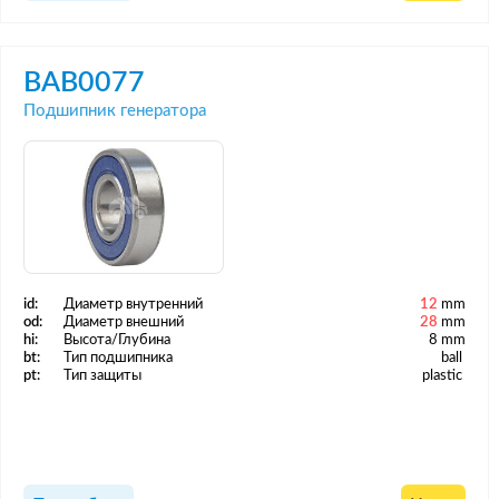
BAB0077
Подшипник генератора
id:
Диаметр внутренний
12
mm
od:
Диаметр внешний
28
mm
hi:
Высота/Глубина
8 mm
bt:
Тип подшипника
ball
pt:
Тип защиты
plastic