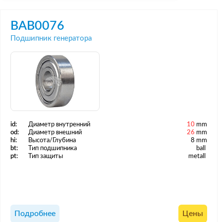
BAB0076
Подшипник генератора
id:
Диаметр внутренний
10
mm
od:
Диаметр внешний
26
mm
hi:
Высота/Глубина
8 mm
bt:
Тип подшипника
ball
pt:
Тип защиты
metall
Подробнее
Цены