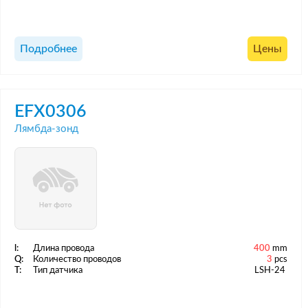
Подробнее
Цены
EFX0306
Лямбда-зонд
l:
Длина провода
400
mm
Q:
Количество проводов
3
pcs
T:
Тип датчика
LSH-24