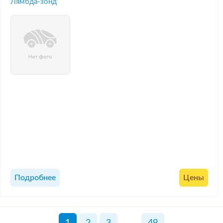
Лямбда-зонд
Подробнее
Цены
1
2
3
...
49