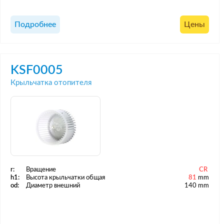
Подробнее
Цены
KSF0005
Крыльчатка отопителя
r:
Вращение
CR
h1:
Высота крыльчатки общая
81
mm
od:
Диаметр внешний
140 mm