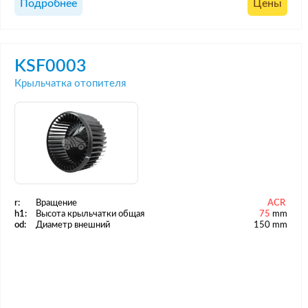
Подробнее
Цены
KSF0003
Крыльчатка отопителя
r:
Вращение
ACR
h1:
Высота крыльчатки общая
75
mm
od:
Диаметр внешний
150 mm