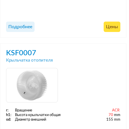
Подробнее
Цены
KSF0007
Крыльчатка отопителя
r:
Вращение
ACR
h1:
Высота крыльчатки общая
70
mm
od:
Диаметр внешний
155 mm