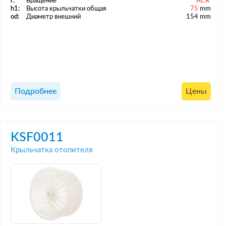
r:
Вращение
ACR
h1:
Высота крыльчатки общая
75
mm
od:
Диаметр внешний
154 mm
Подробнее
Цены
KSF0011
Крыльчатка отопителя