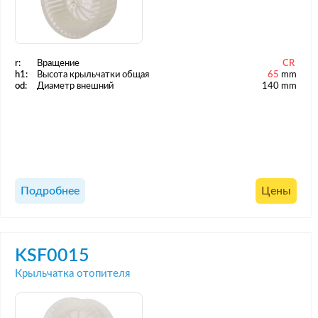
r:
Вращение
CR
h1:
Высота крыльчатки общая
65
mm
od:
Диаметр внешний
140 mm
Подробнее
Цены
KSF0015
Крыльчатка отопителя