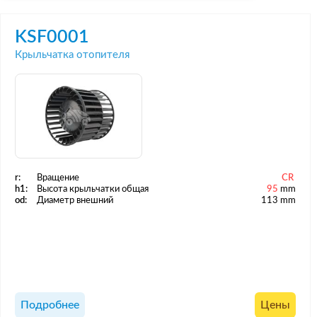
KSF0001
Крыльчатка отопителя
r:
Вращение
CR
h1:
Высота крыльчатки общая
95
mm
od:
Диаметр внешний
113 mm
Подробнее
Цены