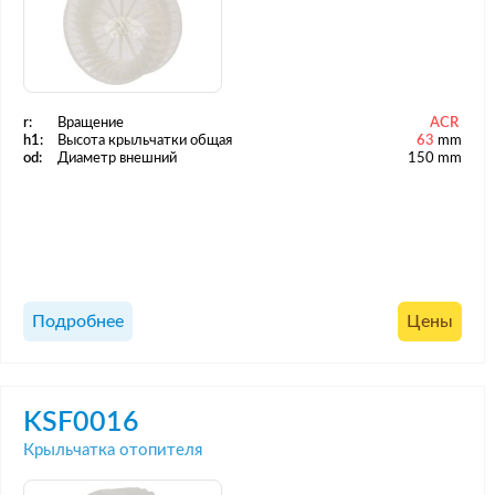
r:
Вращение
ACR
h1:
Высота крыльчатки общая
63
mm
od:
Диаметр внешний
150 mm
Подробнее
Цены
KSF0016
Крыльчатка отопителя