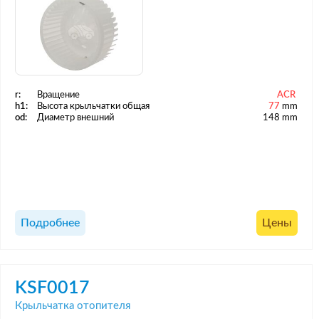
r:
Вращение
ACR
h1:
Высота крыльчатки общая
77
mm
od:
Диаметр внешний
148 mm
Подробнее
Цены
KSF0017
Крыльчатка отопителя