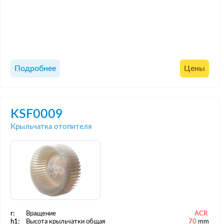
Подробнее
Цены
KSF0009
Крыльчатка отопителя
r:
Вращение
ACR
h1:
Высота крыльчатки общая
70
mm