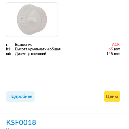
r:
Вращение
ACR
h1:
Высота крыльчатки общая
65
mm
od:
Диаметр внешний
145 mm
Подробнее
Цены
KSF0018