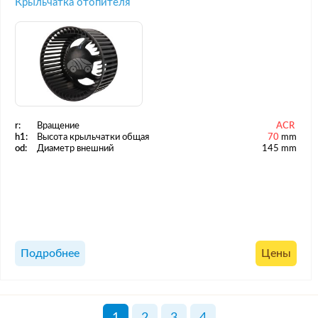
Крыльчатка отопителя
r:
Вращение
ACR
h1:
Высота крыльчатки общая
70
mm
od:
Диаметр внешний
145 mm
Подробнее
Цены
1
2
3
4