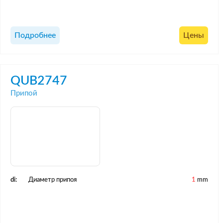
Подробнее
Цены
QUB2747
Припой
di:
Диаметр припоя
1
mm