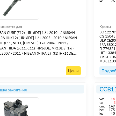
le:
76
меняется для
Кроссы
BO 12270
N CUBE (Z12) [HR16DE] 1.6L 2010 - / NISSAN
CG 15043
12) [HR16DE] 1.6L 2005 - 2010 / NISSAN
DLP CE20
 (E11, NE11) [HR16DE] 1.6L 2006 - 2012 /
ERA 8801
SAN TIIDA (SC11, C11) [HR16DE, MR18DE] 1.6 -
FI 779321
HIT 1338
) [HR16DE,
KR GCK0
.6 - 2.0L 2007 - 2013 / RENAULT CLIO III
MB CE10
(BR0/1, CR0/1) [M4R700, M4R701] 2.0L 2006 - /
Цены
Подроб
CCB1
шка зажигания
vo:
14
tq:
3
dm:
149
hс:
175
le:
40