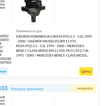
pcs
 mm
 mm
Применяется для
06002
DAEWOO KORANDO (KJ) [M104.995] 2.3 - 3.2L 1999
06003
- 2000 / DAEWOO MUSSO (FJ) [M111.970,
4
M104.992] 2.3 - 3.2L 1999 - 2000 / MERCEDES-
47
BENZ C-CLASS (W202) [M111.920, M111.921] 1.8L
80
4
1993 - 2000 / MERCEDES-BENZ E-CLASS (W210)
1500280
[M111.942, M111.970, M104.945] 2.0 - 3.2L 1995 -
1587003
2002 / MERCEDES-BENZ M-CLASS (W163) [M
111.977] 2.3L 1998 - 2005 / MERCEDES-BENZ VITO
нее
Цены
(638) [M111.948, M111.950, M111.978, M111.980]
2.0 - 2.3L ...
103
новинка
Катушка зажигания
volt
pcs
 mm