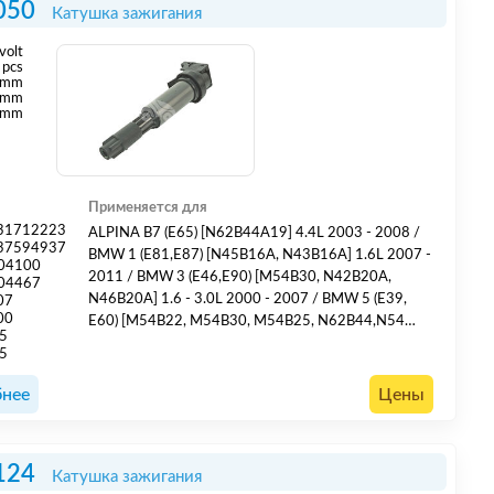
050
Катушка зажигания
volt
pcs
 mm
 mm
 mm
Применяется для
31712223
ALPINA B7 (E65) [N62B44A19] 4.4L 2003 - 2008 /
37594937
BMW 1 (E81,E87) [N45B16A, N43B16A] 1.6L 2007 -
04100
2011 / BMW 3 (E46,E90) [M54B30, N42B20A,
04467
N46B20A] 1.6 - 3.0L 2000 - 2007 / BMW 5 (E39,
07
00
E60) [M54B22, M54B30, M54B25, N62B44,N54
5
B30] 2.2 - 4.4L 2000 - 2010 / BMW 7 (E65, E66,
5
E67) [M54B30, N62B44, N62B36] 3.0 - 4.4L 2001 -
2008 / BMW X5 (E53) [M54B30, N62B44, N62B48]
нее
Цены
3.0 - 4.8L 2000 - 2006 /
124
Катушка зажигания