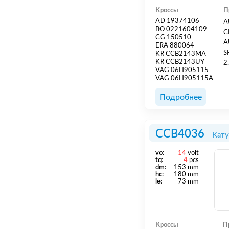
Кроссы
П
AD 19374106
A
BO 0221604109
C
CG 150510
A
ERA 880064
S
KR CCB2143MA
KR CCB2143UY
2.0L 20
VAG 06H905115
2009 -
VAG 06H905115A
C
V
Подробнее
CCB4036
Кату
vo:
14
volt
tq:
4
pcs
dm:
153 mm
hс:
180 mm
le:
73 mm
Кроссы
П