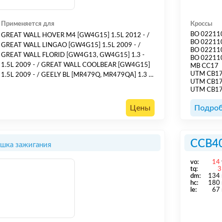
Применяется для
Кроссы
BO 02211
GREAT WALL HOVER M4 [GW4G15] 1.5L 2012 - /
BO 02211
GREAT WALL LINGAO [GW4G15] 1.5L 2009 - /
BO 02211
GREAT WALL FLORID [GW4G13, GW4G15] 1.3 -
BO 02211
1.5L 2009 - / GREAT WALL COOLBEAR [GW4G15]
MB CC17
UTM CB1
1.5L 2009 - / GEELY BL [MR479Q, MR479QA] 1.3 -
UTM CB1
1.5L 2005 - / GEELY CK [MR481QA] 1.5L 2005 - /
UTM CB1
Цены
Подроб
CCB4
шка зажигания
vo:
14
tq:
3
dm:
134
hс:
180
le:
67