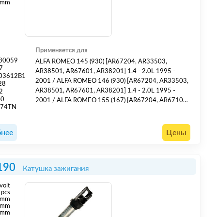
 mm
Применяется для
30059
ALFA ROMEO 145 (930) [AR67204, AR33503,
7
AR38501, AR67601, AR38201] 1.4 - 2.0L 1995 -
03612B1
2001 / ALFA ROMEO 146 (930) [AR67204, AR33503,
28
AR38501, AR67601, AR38201] 1.4 - 2.0L 1995 -
2
40
2001 / ALFA ROMEO 155 (167) [AR67204, AR67106,
674TN
AR67601] 1.6 - 2.0L 1995 - 1997 / ALFA ROMEO 156
3
(932) [AR67601, AR32102, AR32104, AR32103] 1.6L
1997 - 2005 /
нее
Цены
190
Катушка зажигания
volt
pcs
 mm
 mm
 mm