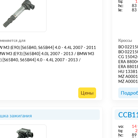
tq:
1
hс:
83
le:
83
меняется для
Кроссы
BO 02215
M3 (E90) [S65B40, S65B44] 4.0 - 4.4L 2007 - 2011
BO 02215
M3 (E93) [S65B40] 4.0L 2007 - 2013 / BMW M3
CG 15042
(E92) [S65B40, S65B44] 4.0 - 4.4L 2007 - 2013 /
ERA 8800
ERA 8801
HU 13381
MZ A000
MZ A000
Цены
Подроб
CCB1
шка зажигания
vo:
14
tq:
2
hс:
89