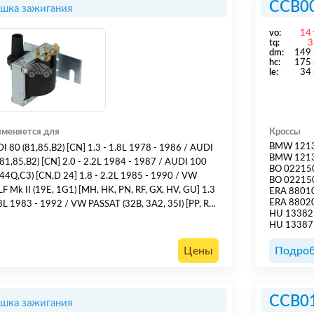
CCB0
шка зажигания
vo:
14
tq:
3
dm:
149
hс:
175
le:
34
меняется для
Кроссы
BMW 121
I 80 (81,85,B2) [CN] 1.3 - 1.8L 1978 - 1986 / AUDI
BMW 121
,85,B2) [CN] 2.0 - 2.2L 1984 - 1987 / AUDI 100
BO 02215
4Q,C3) [CN,D 24] 1.8 - 2.2L 1985 - 1990 / VW
BO 02215
F Mk II (19E, 1G1) [MH, HK, PN, RF, GX, HV, GU] 1.3
ERA 8801
ERA 8802
3 - 1992 / VW PASSAT (32B, 3A2, 35I) [PP, RL,
HU 13382
S, JN, JV, PF, EZ, ADZ] 1.3 - 2.2L 1980 - 1996 / VW
HU 13387
NSPORTER Mk III [DF, DG, DH, MV, SR] 1.9 - 2.1L
1982 - 1992 /
Цены
Подроб
CCB0
шка зажигания