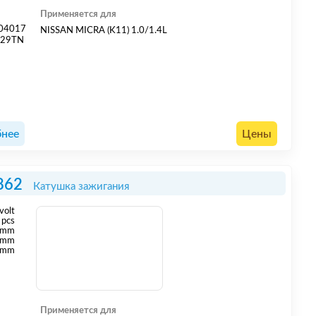
Применяется для
04017
NISSAN MICRA (K11) 1.0/1.4L
429TN
нее
Цены
862
Катушка зажигания
volt
pcs
 mm
 mm
 mm
Применяется для