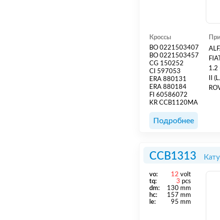
Кроссы
При
BO 0221503407
ALFA 
BO 0221503457
FIA
CG 150252
1.2 - 1.4L 1995 - 
CI 597053
II (LJ, 
ERA 880131
ERA 880184
ROV
FI 60586072
4.6L 1994 - 2002 / PEUGEOT EXPERT (2
KR CCB1120MA
(1580 SPI)] 
Подробнее
CCB1313
Кату
vo:
12
volt
tq:
3
pcs
dm:
130 mm
hс:
157 mm
le:
95 mm