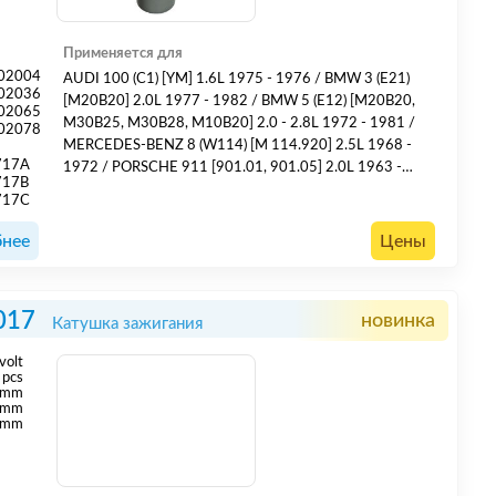
Применяется для
02004
AUDI 100 (C1) [YM] 1.6L 1975 - 1976 / BMW 3 (E21)
02036
[M20B20] 2.0L 1977 - 1982 / BMW 5 (E12) [M20B20,
02065
M30B25, M30B28, M10B20] 2.0 - 2.8L 1972 - 1981 /
02078
MERCEDES-BENZ 8 (W114) [M 114.920] 2.5L 1968 -
717A
1972 / PORSCHE 911 [901.01, 901.05] 2.0L 1963 -
717B
1967 / VOLVO [B14.3E, B14.4S] 1.4L 1982 - 1988
717C
нее
Цены
017
новинка
Катушка зажигания
volt
pcs
 mm
 mm
 mm