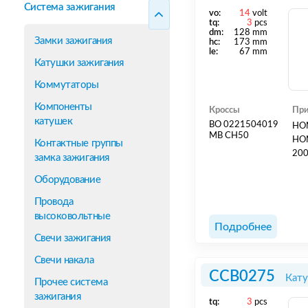
Система зажигания
vo:
14
volt
tq:
3
pcs
dm:
128 mm
Замки зажигания
hс:
173 mm
le:
67 mm
Катушки зажигания
Коммутаторы
Компоненты
Кроссы
При
катушек
BO 0221504019
HON
MB CH50
HON
Контактные группы
замка зажигания
Оборудование
Провода
высоковольтные
Подробнее
Свечи зажигания
Свечи накала
CCB0275
Кату
Прочее система
зажигания
tq:
3
pcs