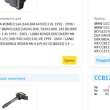
меняется для
Кроссы
BMW 121
ROMEO 164 (164) [AR 64103] 2.0L 1992 - 1998 /
BMW 121
T BRAVO (182) [182A5.000, 182A3.000, 182 B2.000]
BO 02215
2001 / LAND ROVER DISCOVERY Mk
DLP GN1
LT) [ 36D 94D 56D] 4.0L V8 1998 - 2004 / LAND
ERA 8804
KR CCB1
ER RANGE ROVER Mk II (LP) [42 D] [B202S] 3.9 -
KR CCB1
24) [222A2
KR CCZ1
1.6L 1996 - 2000 / KIA SPORTAGE (K00) [FE
(16V)] 2.0L 1994 - 2003 /
Цены
Подроб
CCB1
шка зажигания
tq:
2
hс:
150
le:
65