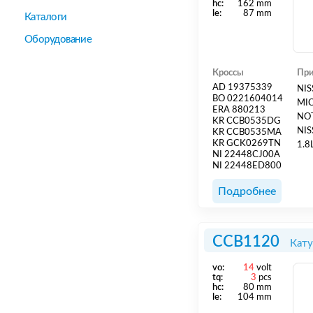
hс:
162 mm
le:
87 mm
Каталоги
Оборудование
Кроссы
При
AD 19375339
NISSA
BO 0221604014
MICRA III (K
ERA 880213
NOTE
KR CCB0535DG
NIS
KR CCB0535MA
KR GCK0269TN
1.8L 2007 - 2011 / NISSAN X-TRAIL (T31
NI 22448CJ00A
MR20DE] 1
NI 22448ED800
Подробнее
CCB1120
Кату
vo:
14
volt
tq:
3
pcs
hс:
80 mm
le:
104 mm