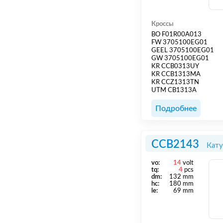
Кроссы
BO F01R00A013
FW 3705100EG01
GEEL 3705100EG01
GW 3705100EG01
KR CCB0313UY
KR CCB1313MA
KR CCZ1313TN
UTM CB1313A
Подробнее
CCB2143
Кату
vo:
14
volt
tq:
4
pcs
dm:
132 mm
hс:
180 mm
le:
69 mm