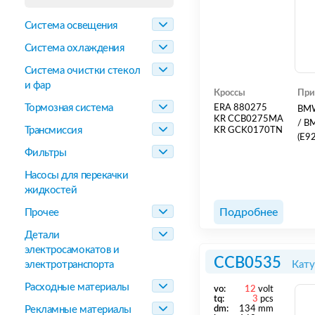
Система освещения
Система охлаждения
Система очистки стекол
и фар
Кроссы
При
Тормозная система
ERA 880275
BMW 
KR CCB0275MA
/ BMW 
Трансмиссия
KR GCK0170TN
Фильтры
Насосы для перекачки
жидкостей
Подробнее
Прочее
Детали
электросамокатов и
CCB0535
электротранспорта
Кату
Расходные материалы
vo:
12
volt
tq:
3
pcs
Рекламные материалы
dm:
134 mm