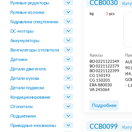
CCB0030
Рулевые редукторы
Кату
Рулевые колонки
tq:
3
pcs
Гидравлика спецтехники
DC-моторы
Аккумуляторы
Вентиляторы отопителя
Кроссы
При
Датчики
BO 0221122349
AUD
BO 0221122379
90 (81
Детали двигателя
BO 0221122399
(44,4
CG 150193
Детали кузова
GOL
CG 150201
ERA 880030
- 1.8L 198
Детали подвески
VA 245064
KV, D
Кондиционирование
TRA
Подробнее
Отопители
Подшипники
Приводные механизмы
CCB0099
Кату