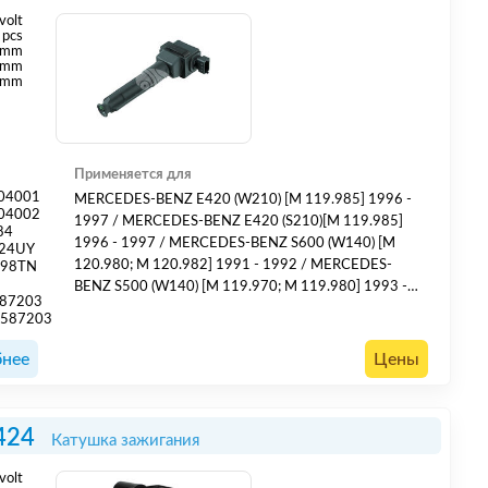
volt
pcs
 mm
 mm
 mm
Применяется для
04001
MERCEDES-BENZ E420 (W210) [M 119.985] 1996 -
04002
1997 / MERCEDES-BENZ E420 (S210)[M 119.985]
84
1996 - 1997 / MERCEDES-BENZ S600 (W140) [M
124UY
120.980; M 120.982] 1991 - 1992 / MERCEDES-
198TN
4
BENZ S500 (W140) [M 119.970; M 119.980] 1993 -
87203
1998 / MERCEDES-BENZ SL600 (R129) [M 120.981;
1587203
M 120.983] 1992 - 2001 / MERCEDES-BENZ SL500
(R129) [M 119.972; M 119.982] 1992 - 2001
нее
Цены
424
Катушка зажигания
volt