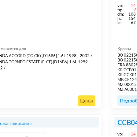
vo:
14
tq:
3
dm:
108
hс:
154
le:
67
меняется для
Кроссы
BO 02215
DA ACCORD (CG,CK) [D16B6] 1.6L 1998 - 2002 /
BO 02215
DA TORNEO ESTATE (E-CF) [D16B6] 1.6L 1999 -
ERA 8802
2002 /
KR CCB0
KR GCK0
MB CE12
MZ 00015
MZ A000
Цены
Подроб
CCB0
шка зажигания
vo:
14