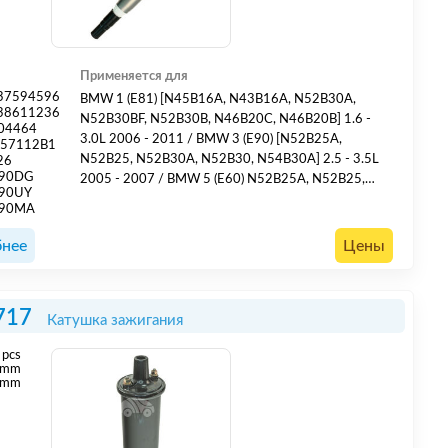
Применяется для
37594596
BMW 1 (E81) [N45B16A, N43B16A, N52B30A,
38611236
N52B30BF, N52B30B, N46B20C, N46B20B] 1.6 -
04464
3.0L 2006 - 2011 / BMW 3 (E90) [N52B25A,
057112B1
N52B25, N52B30A, N52B30, N54B30A] 2.5 - 3.5L
26
190DG
2005 - 2007 / BMW 5 (E60) N52B25A, N52B25,
190UY
N52B30A, N52B30] 2.5 - 3.0L 2005 - / ALPINA B7
190MA
(E65) [N62B44A19] 4.4L 2003 - 2008 / MINI ONE
(R56) [N12B16A, N14B16A, N14B16AB, N16B16A,
нее
Цены
N18B16A] 1.4 - 1.6L 2006 - 2013 / MINI CLUBMAN
(R55) [N14B...
717
Катушка зажигания
pcs
 mm
 mm