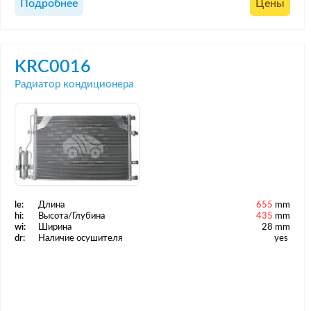
Подробнее
Цены
KRC0016
Радиатор кондиционера
le:
Длина
655
mm
hi:
Высота/Глубина
435
mm
wi:
Ширина
28 mm
dr:
Наличие осушителя
yes