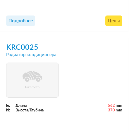
Подробнее
Цены
KRC0025
Радиатор кондиционера
le:
Длина
562
mm
hi:
Высота/Глубина
370
mm