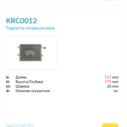
KRC0012
Радиатор кондиционера
le:
Длина
537
mm
hi:
Высота/Глубина
370
mm
wi:
Ширина
20 mm
dr:
Наличие осушителя
no