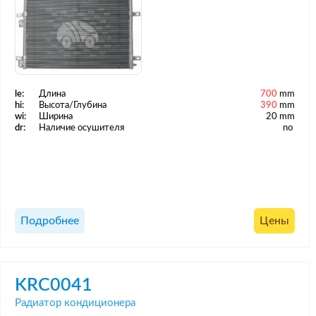
le:
Длина
700
mm
hi:
Высота/Глубина
390
mm
wi:
Ширина
20 mm
dr:
Наличие осушителя
no
Подробнее
Цены
KRC0041
Радиатор кондиционера