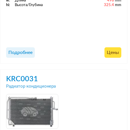
le:
Длина
498
mm
hi:
Высота/Глубина
325.4
mm
Подробнее
Цены
KRC0031
Радиатор кондиционера