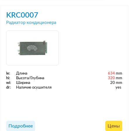
KRC0007
Радиатор кондиционера
le:
Длина
634
mm
hi:
Высота/Глубина
320
mm
wi:
Ширина
20 mm
dr:
Наличие осушителя
yes
Подробнее
Цены