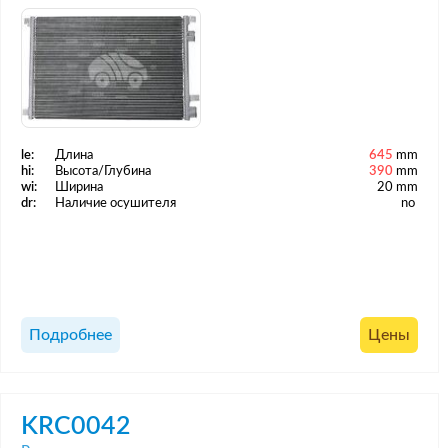
le:
Длина
645
mm
hi:
Высота/Глубина
390
mm
wi:
Ширина
20 mm
dr:
Наличие осушителя
no
Подробнее
Цены
KRC0042