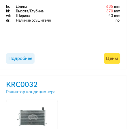
le:
Длина
635
mm
hi:
Высота/Глубина
370
mm
wi:
Ширина
43 mm
dr:
Наличие осушителя
no
Подробнее
Цены
KRC0032
Радиатор кондиционера