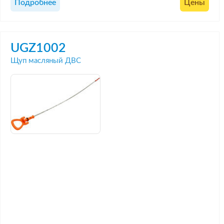
Подробнее
Цены
UGZ1002
Щуп масляный ДВС