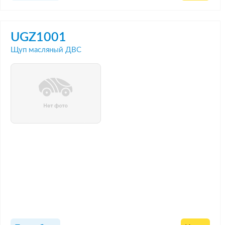
UGZ1001
Щуп масляный ДВС