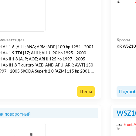
is:
меняется для
Кроссы
KR WSZ1
 A4 1.6 [AHL; ANA; ARM; ADP] 100 hp 1994 - 2001
 A4 1.9 TDI [1Z; AHH; AHU] 90 hp 1995 - 2000
 A6 II 1.8 [AJP; AQE; ARH] 125 hp 1997 - 2005
 A6 II1.8 T quattro [AEB; ANB; APU; ARK; AWT] 150
997 - 2005 SKODA Superb 2.0 [AZM] 115 hp 2001 -
 SKODA Superb 1.9 TDI [AVB] 100 hp 2002 - 2005
KSWAGEN Passat V 1.8 T [AEB; ANB; APU; ATW;
] 150 hp 1997 - 2000 VOLKSWAGEN Passat V 1.9
Цены
Подроб
[AFN; AVG...
WSZ1
ак поворотный
ax:
Front 
is: