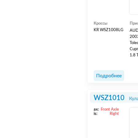
Кроссы
При
KR WSZ1008LG
AUDI
2003
Tole
Cupr
1.8 
Octa
VOL
- 2005 V
Подробнее
- 20
WSZ1010
Кул
ax:
Front Axle
is:
Right