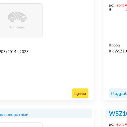
ax:
Front 
is:
Кроссы
KR WSZ1
05) 2014 - 2023
Цены
Подроб
WSZ1
ак поворотный
ax:
Front 