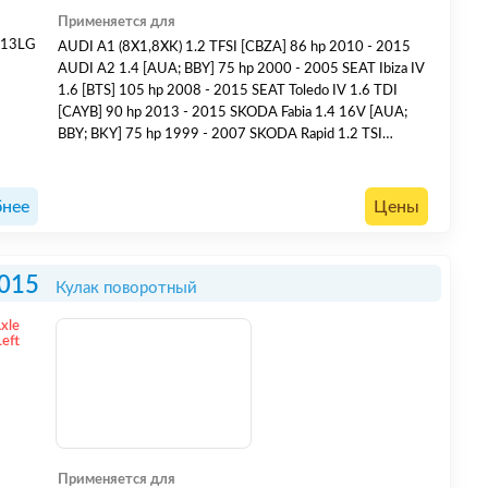
Применяется для
013LG
AUDI A1 (8X1,8XK) 1.2 TFSI [CBZA] 86 hp 2010 - 2015
AUDI A2 1.4 [AUA; BBY] 75 hp 2000 - 2005 SEAT Ibiza IV
1.6 [BTS] 105 hp 2008 - 2015 SEAT Toledo IV 1.6 TDI
[CAYB] 90 hp 2013 - 2015 SKODA Fabia 1.4 16V [AUA;
BBY; BKY] 75 hp 1999 - 2007 SKODA Rapid 1.2 TSI
[CBZB] 105 hp 2012 - 2015 SKODA Roomster 1.6 [BTS;
CFNA] 105 hp 2006 - 2015 VOLKSWAGEN Polo IV 1.4
[BLM] 86 hp 2003 - 2005 VOLKSWAGEN Polo V 1.6
нее
Цены
[CLSA; CFNA] 1...
015
Кулак поворотный
Axle
Left
Применяется для