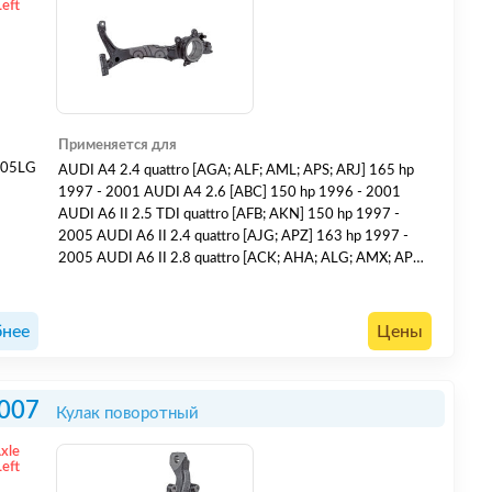
Left
Применяется для
005LG
AUDI A4 2.4 quattro [AGA; ALF; AML; APS; ARJ] 165 hp
1997 - 2001 AUDI A4 2.6 [ABC] 150 hp 1996 - 2001
AUDI A6 II 2.5 TDI quattro [AFB; AKN] 150 hp 1997 -
2005 AUDI A6 II 2.4 quattro [AJG; APZ] 163 hp 1997 -
2005 AUDI A6 II 2.8 quattro [ACK; AHA; ALG; AMX; APR;
AQD; ATQ] 193 hp 1997 - 2005 SKODA Superb 1.8 T
[AWT] 150 hp 2001 - 2008 VOLKSWAGEN Passat V 1.9
TDI [AFN; AVG] 110 hp 1997 - 2000
нее
Цены
007
Кулак поворотный
Axle
Left