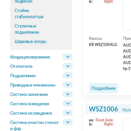
подвески
is:
Right
Стойки
стабилизатора
Ступичные
подшипники
Кроссы
При
Шаровые опоры
KR WSZ1004LG
AUDI
AUDI
Кондиционирование
AUDI
AUDI
Отопители
hp 1
2008
Подшипники
VOL
Приводные механизмы
AUG
Подробнее
TDI 
Система зажигания
Система освещения
WSZ1006
Кул
Система охлаждения
ax:
Front Axle
Система очистки стекол
is:
Right
и фар