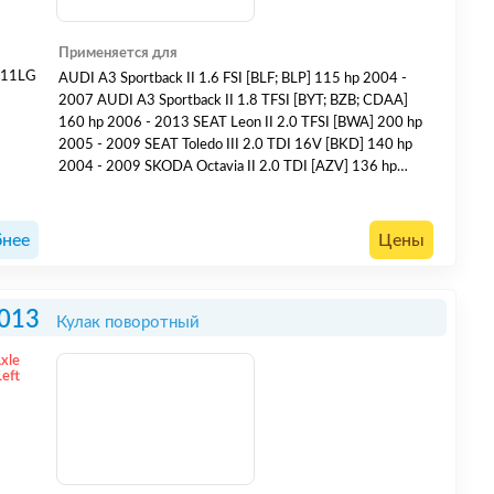
Применяется для
011LG
AUDI A3 Sportback II 1.6 FSI [BLF; BLP] 115 hp 2004 -
2007 AUDI A3 Sportback II 1.8 TFSI [BYT; BZB; CDAA]
160 hp 2006 - 2013 SEAT Leon II 2.0 TFSI [BWA] 200 hp
2005 - 2009 SEAT Toledo III 2.0 TDI 16V [BKD] 140 hp
2004 - 2009 SKODA Octavia II 2.0 TDI [AZV] 136 hp
2004 - 2010 SKODA Octavia II 1.4 [CGGA; BUD] 80 hp
2004 - 2013 SKODA Octavia II 2.0 TDI [BMM] 140 hp
2005 - 2010 VOLKSWAGEN Caddy III 70 hp 2004 - 2010
нее
Цены
VO...
013
Кулак поворотный
Axle
Left