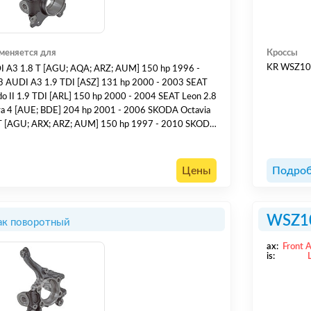
меняется для
Кроссы
KR WSZ1
 A3 1.8 T [AGU; AQA; ARZ; AUM] 150 hp 1996 -
 AUDI A3 1.9 TDI [ASZ] 131 hp 2000 - 2003 SEAT
do II 1.9 TDI [ARL] 150 hp 2000 - 2004 SEAT Leon 2.8
a 4 [AUE; BDE] 204 hp 2001 - 2006 SKODA Octavia
T [AGU; ARX; ARZ; AUM] 150 hp 1997 - 2010 SKODA
via 1.8 T RS [AUQ] 180 hp 2001 - 2006
KSWAGEN Bora 1.9 TDI 4motion [ARL] 150 hp 2000
OLKSWAGEN Golf IV 2.3 V5 [AGZ] 150 hp 1999
Цены
Подроб
06 VOLKS...
WSZ1
ак поворотный
ax:
Front 
is: