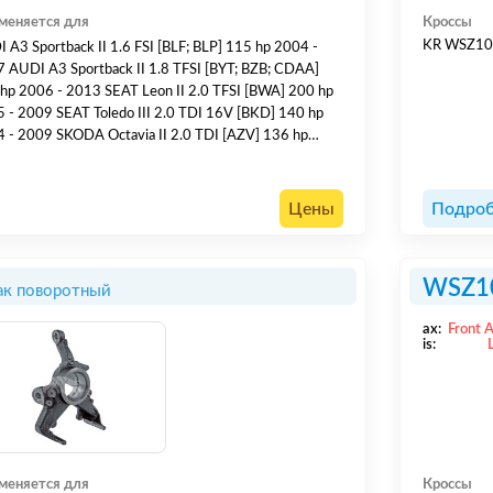
меняется для
Кроссы
KR WSZ1
 A3 Sportback II 1.6 FSI [BLF; BLP] 115 hp 2004 -
 AUDI A3 Sportback II 1.8 TFSI [BYT; BZB; CDAA]
hp 2006 - 2013 SEAT Leon II 2.0 TFSI [BWA] 200 hp
 - 2009 SEAT Toledo III 2.0 TDI 16V [BKD] 140 hp
 - 2009 SKODA Octavia II 2.0 TDI [AZV] 136 hp
 - 2010 SKODA Octavia II 1.4 [CGGA; BUD] 80 hp
 - 2013 SKODA Octavia II 2.0 TDI [BMM] 140 hp
 - 2010 VOLKSWAGEN Caddy III 70 hp 2004 - 2010
Цены
Подроб
.
WSZ1
ак поворотный
ax:
Front 
is:
меняется для
Кроссы