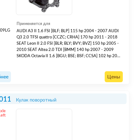
Применяется для
009LG
AUDI A3 II 1.6 FSI [BLF; BLP] 115 hp 2004 - 2007 AUDI
Q3 2.0 TFSI quattro [CCZC; CRHA] 170 hp 2011 - 2018
SEAT Leon II 2.0 FSI [BLR; BLY; BVY; BVZ] 150 hp 2005 -
2010 SEAT Altea 2.0 TDI [BMM] 140 hp 2007 - 2009
SKODA Octavia II 1.6 [BGU; BSE; BSF; CCSA] 102 hp 2004
- 2013 SKODA Octavia II 1.8 TSI [CDAB] 152 hp 2009 -
2013 SKODA Octavia II 2.0 TFSI RS [BWA; CCZA] 200 hp
2005 - 2013 SKODA Superb II 1.8 TSI [BZB; CD...
нее
Цены
011
Кулак поворотный
Axle
Left