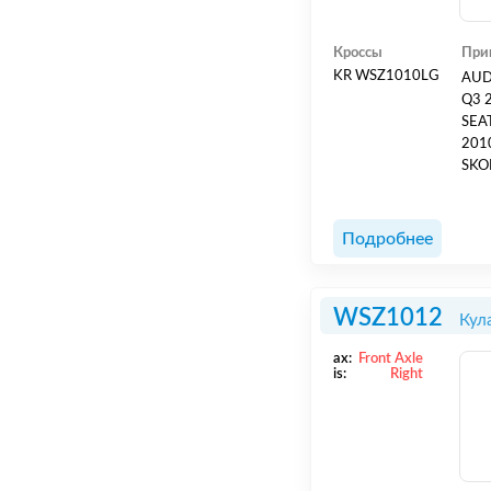
Кроссы
При
KR WSZ1010LG
AUDI
Q3 2
SEAT
2010
SKOD
- 20
2013 SKODA Octavia II 2.0 TFSI RS [BWA; 
2005
Подробнее
WSZ1012
Кул
ax:
Front Axle
is:
Right