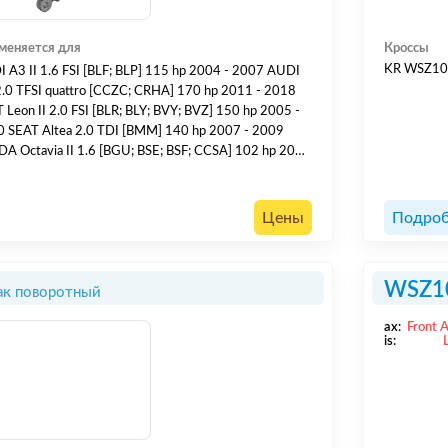
меняется для
Кроссы
KR WSZ1
 A3 II 1.6 FSI [BLF; BLP] 115 hp 2004 - 2007 AUDI
.0 TFSI quattro [CCZC; CRHA] 170 hp 2011 - 2018
 Leon II 2.0 FSI [BLR; BLY; BVY; BVZ] 150 hp 2005 -
 SEAT Altea 2.0 TDI [BMM] 140 hp 2007 - 2009
A Octavia II 1.6 [BGU; BSE; BSF; CCSA] 102 hp 2004
13 SKODA Octavia II 1.8 TSI [CDAB] 152 hp 2009 -
CCZA] 200 hp
 - 2013 SKODA Superb II 1.8 TSI [BZB; CD...
Цены
Подроб
WSZ1
ак поворотный
ax:
Front 
is: