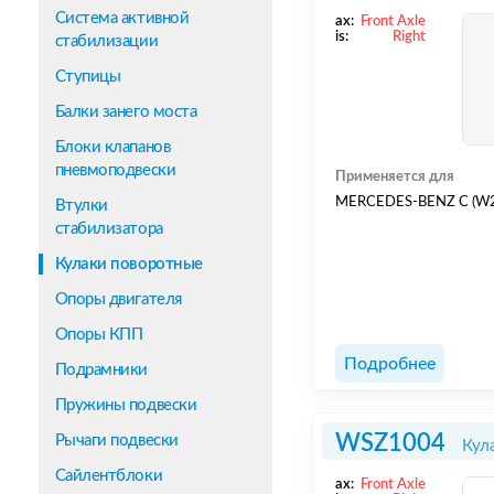
Система активной
ax:
Front Axle
is:
Right
стабилизации
Ступицы
Балки занего моста
Блоки клапанов
пневмоподвески
Применяется для
MERCEDES-BENZ C (W2
Втулки
стабилизатора
Кулаки поворотные
Опоры двигателя
Опоры КПП
Подробнее
Подрамники
Пружины подвески
WSZ1004
Рычаги подвески
Кул
Сайлентблоки
ax:
Front Axle