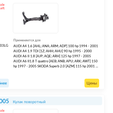
Axle
Left
Применяется для
003LG
AUDI A4 1.6 [AHL; ANA; ARM; ADP] 100 hp 1994 - 2001
AUDI A4 1.9 TDI [1Z; AHH; AHU] 90 hp 1995 - 2000
AUDI A6 II 1.8 [AJP; AQE; ARH] 125 hp 1997 - 2005
AUDI A6 II1.8 T quattro [AEB; ANB; APU; ARK; AWT] 150
hp 1997 - 2005 SKODA Superb 2.0 [AZM] 115 hp 2001 -
2008 SKODA Superb 1.9 TDI [AVB] 100 hp 2002 - 2005
VOLKSWAGEN Passat V 1.8 T [AEB; ANB; APU; ATW;
AUG] 150 hp 1997 - 2000 VOLKSWAGEN Passat V 1.9
нее
Цены
TDI [AFN; AVG...
005
Кулак поворотный
Axle