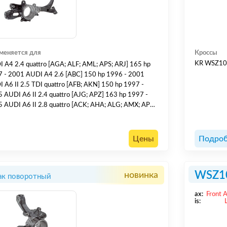
меняется для
Кроссы
KR WSZ1
 A4 2.4 quattro [AGA; ALF; AML; APS; ARJ] 165 hp
 - 2001 AUDI A4 2.6 [ABC] 150 hp 1996 - 2001
 A6 II 2.5 TDI quattro [AFB; AKN] 150 hp 1997 -
 AUDI A6 II 2.4 quattro [AJG; APZ] 163 hp 1997 -
 AUDI A6 II 2.8 quattro [ACK; AHA; ALG; AMX; APR;
 ATQ] 193 hp 1997 - 2005 SKODA Superb 1.8 T
T] 150 hp 2001 - 2008 VOLKSWAGEN Passat V 1.9
[AFN; AVG] 110 hp 1997 - 2000
Цены
Подроб
WSZ1
новинка
ак поворотный
ax:
Front 
is: