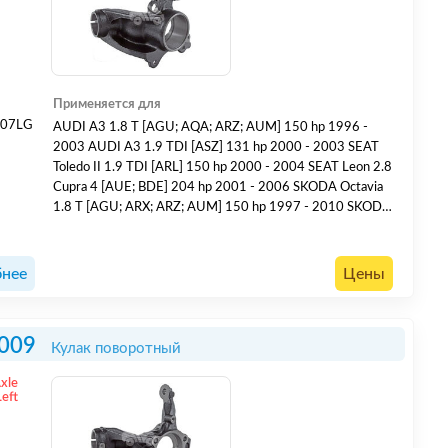
Применяется для
007LG
AUDI A3 1.8 T [AGU; AQA; ARZ; AUM] 150 hp 1996 -
2003 AUDI A3 1.9 TDI [ASZ] 131 hp 2000 - 2003 SEAT
Toledo II 1.9 TDI [ARL] 150 hp 2000 - 2004 SEAT Leon 2.8
Cupra 4 [AUE; BDE] 204 hp 2001 - 2006 SKODA Octavia
1.8 T [AGU; ARX; ARZ; AUM] 150 hp 1997 - 2010 SKODA
Octavia 1.8 T RS [AUQ] 180 hp 2001 - 2006
VOLKSWAGEN Bora 1.9 TDI 4motion [ARL] 150 hp 2000
- 2005 VOLKSWAGEN Golf IV 2.3 V5 [AGZ] 150 hp 1999
нее
Цены
- 2006 VOLK...
009
Кулак поворотный
Axle
Left