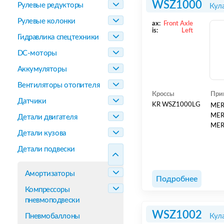
WSZ1000
Рулевые редукторы
Кул
Рулевые колонки
ax:
Front Axle
is:
Left
Гидравлика спецтехники
DC-моторы
Аккумуляторы
Вентиляторы отопителя
Кроссы
При
Датчики
KR WSZ1000LG
MER
MER
Детали двигателя
MER
Детали кузова
Детали подвески
Амортизаторы
Подробнее
Компрессоры
пневмоподвески
WSZ1002
Пневмобаллоны
Кул