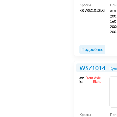
Кроссы
При
KR WSZ1012LG
AUDI
2007
160 
2005
2004
2004
2004
2005
Подробнее
VO..
WSZ1014
Кул
ax:
Front Axle
is:
Right
Кроссы
При