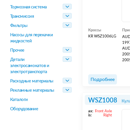
Тормозная система
Трансмиссия
Фильтры
Кроссы
При
Насосы для перекачки
KR WSZ1006LG
AUDI
жидкостей
1997
AUDI
Прочее
2005
Детали
2005
электросамокатов и
AQD;
электротранспорта
[AW
TDI 
Подробнее
Расходные материалы
Рекламные материалы
WSZ1008
Каталоги
Кул
Оборудование
ax:
Front Axle
is:
Right