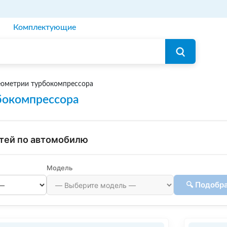
Комплектующие
еометрии турбокомпрессора
бокомпрессора
тей по автомобилю
Модель
🔍 Подобр