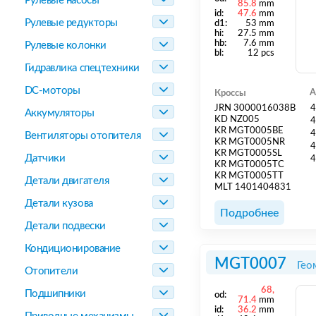
Рулевые насосы
85.8
mm
id:
47.6
mm
Рулевые редукторы
d1:
53 mm
hi:
27.5 mm
hb:
7.6 mm
Рулевые колонки
bl:
12 pcs
Гидравлика спецтехники
DC-моторы
А
Кроссы
JRN 3000016038B
4
Аккумуляторы
KD NZ005
4
KR MGT0005BE
4
Вентиляторы отопителя
KR MGT0005NR
4
KR MGT0005SL
Датчики
4
KR MGT0005TC
KR MGT0005TT
Детали двигателя
MLT 1401404831
Детали кузова
Подробнее
Детали подвески
Кондиционирование
MGT0007
Гео
Отопители
68,
Подшипники
od:
71.4
mm
id:
36.2
mm