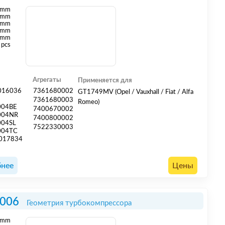
mm
mm
 mm
 mm
 mm
 pcs
Агрегаты
Применяется для
016036
7361680002
GT1749MV (Opel / Vauxhall / Fiat / Alfa
4
7361680003
Romeo)
004BE
7400670002
004NR
7400800002
004SL
7522330003
004TC
017834
нее
Цены
006
Геометрия турбокомпрессора
mm