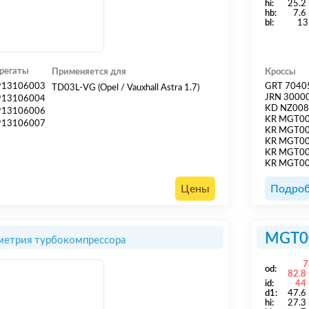
hi:
25.2
hb:
7.6
bl:
13
регаты
Применяется для
Кроссы
913106003
GRT 7040
TD03L-VG (Opel / Vauxhall Astra 1.7)
JRN 3000
913106004
KD NZ00
913106006
KR MGT0
913106007
KR MGT0
KR MGT0
KR MGT0
KR MGT0
Цены
Подроб
MGT0
метрия турбокомпрессора
7
od:
82.8
id:
44
d1:
47.6
hi:
27.3