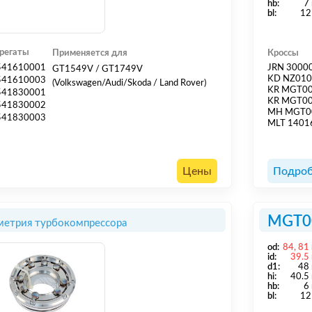
hb:
7
bl:
12
регаты
Применяется для
Кроссы
541610001
JRN 3000
GT1549V / GT1749V
KD NZ01
541610003
(Volkswagen/Audi/Skoda / Land Rover)
KR MGT0
541830001
KR MGT0
541830002
MH MGT0
541830003
MLT 1401
Цены
Подроб
MGT0
метрия турбокомпрессора
od:
84, 81
id:
39.5
d1:
48
hi:
40.5
hb:
6
bl:
12