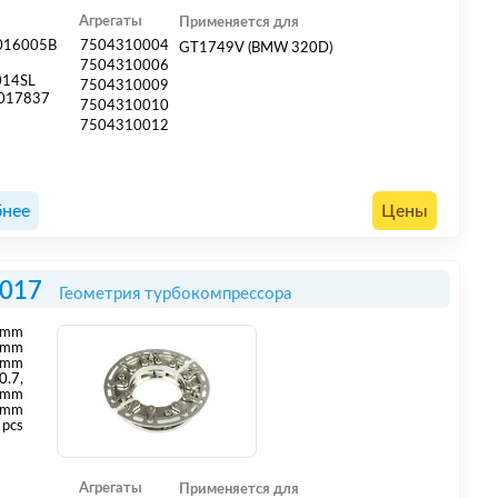
Агрегаты
Применяется для
016005B
7504310004
GT1749V (BMW 320D)
4
7504310006
014SL
7504310009
017837
7504310010
7504310012
нее
Цены
017
Геометрия турбокомпрессора
mm
mm
 mm
0.7,
 mm
 mm
 pcs
Агрегаты
Применяется для