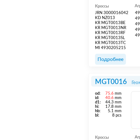
Аг
Кроссы
JRN 3000016042
49
KD NZ013
49
KR MGT0013BE
49
KR MGT0013NR
49
KR MGT0013RF
49
KR MGT0013SL
KR MGT0013TC
MI 4930205215
Подробнее
MGT0016
Гео
od:
75.6
mm
id:
40.6
mm
d1:
44.3 mm
hi:
17.8 mm
hb:
5.1 mm
bl:
8 pcs
Аг
Кроссы