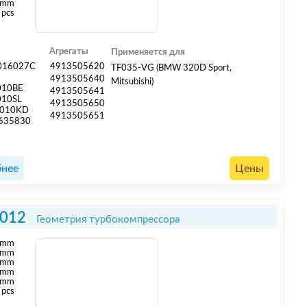
 mm
 pcs
Агрегаты
Применяется для
016027C
4913505620
TF035-VG (BMW 320D Sport,
0
4913505640
Mitsubishi)
010BE
4913505641
010SL
4913505650
010KD
4913505651
635830
нее
Цены
012
Геометрия турбокомпрессора
mm
mm
 mm
 mm
 mm
 pcs