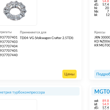
id:
54.8
d1:
57.4
hi:
20
hb:
7
bl:
12
грегаты
Применяется для
Кроссы
937707401
JRN 3000
TD04-VG (Volkwagen Crafter 2.5TDI)
KD NZ00
937707403
KR MGT0
937707404
937707405
937707440
Цены
Подроб
MGT0
метрия турбокомпрессора
od:
89.8
id:
54.9
d1:
57.4