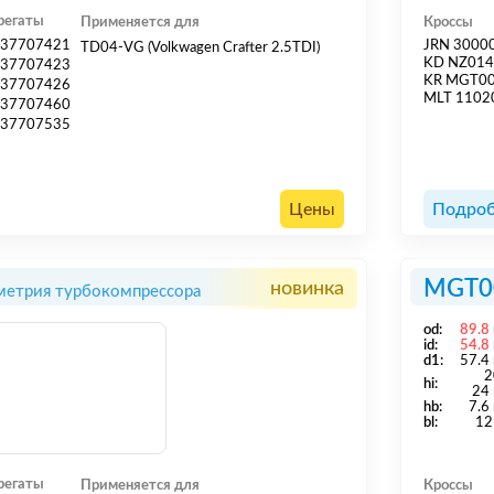
регаты
Применяется для
Кроссы
37707421
JRN 3000
TD04-VG (Volkwagen Crafter 2.5TDI)
KD NZ01
37707423
KR MGT0
37707426
MLT 1102
37707460
37707535
Цены
Подроб
MGT0
новинка
метрия турбокомпрессора
od:
89.8
id:
54.8
d1:
57.4
2
hi:
24
hb:
7.6
bl:
12
регаты
Применяется для
Кроссы