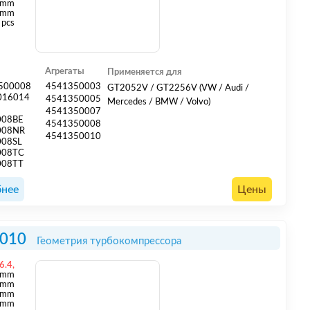
 mm
 mm
 pcs
Агрегаты
Применяется для
500008
4541350003
GT2052V / GT2256V (VW / Audi /
016014
4541350005
Mercedes / BMW / Volvo)
8
4541350007
008BE
4541350008
008NR
4541350010
008SL
008TC
008TT
нее
Цены
010
Геометрия турбокомпрессора
6.4,
mm
mm
 mm
 mm