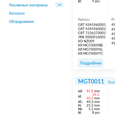
bl:
9 pcs
Рекламные материалы
Каталоги
Аг
Кроссы
Оборудование
GRT 4345960001
4
GRT 4345960002
4
GRT 7236270001
4
JRN 3000016005
4
KD NZ009
4
KR MGT0009BE
KR MGT0009SL
KR MGT0009TC
Подробнее
MGT0011
Гео
od:
82.8
mm
38.3,
id:
40.6
mm
d1:
44.3 mm
hi:
25.3 mm
hb:
5.3 mm
bl:
8 pcs