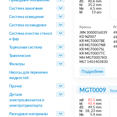
Приводные механизмы
d1:
40.6 mm
hi:
35.2 mm
Система зажигания
hb:
6.5 mm
bl:
13 pcs
Система освещения
Система охлаждения
Аг
Кроссы
JRN 3000016039
4
Система очистки стекол
KD NZ007
4
и фар
KR MGT0007BE
4
KR MGT0007NR
4
Тормозная система
KR MGT0007SL
KR MGT0007TC
Трансмиссия
MH MGT0007KD
MLT 1401403830
Фильтры
Подробнее
Насосы для перекачки
жидкостей
Прочее
MGT0009
Гео
Детали
электросамокатов и
od:
81.5
mm
id:
45.4
mm
электротранспорта
d1:
49.5 mm
hi:
18, 23 mm
Расходные материалы
hb:
5.4 mm