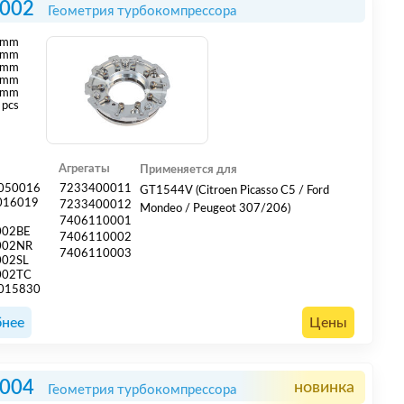
002
Геометрия турбокомпрессора
mm
mm
 mm
 mm
 mm
 pcs
Агрегаты
Применяется для
050016
7233400011
GT1544V (Citroen Picasso C5 / Ford
016019
7233400012
Mondeo / Peugeot 307/206)
2
7406110001
002BE
7406110002
002NR
7406110003
002SL
002TC
015830
нее
Цены
004
новинка
Геометрия турбокомпрессора