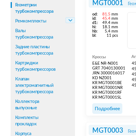
MGT0001
Гео
Геометрии
турбокомпрессора
od:
81.5
mm
id:
45.4
mm
Ремкомплекты
d1:
49.4 mm
hi:
18.1 mm
Валы
hb:
5.4 mm
bl:
11 pcs
турбокомпрессора
Задние пластины
турбокомпрессора
Аг
Кроссы
Картриджи
E&E NR-N001
4
GRT 7040130001
турбокомпрессоров
4
JRN 3000016017
4
KD NZ001
Клапан
4
KR MGT0001BE
электромагнитный
4
KR MGT0001NR
турбокомпрессора
KR MGT0001RF
KR MGT0001SL
Коллектора
выпускные
Подробнее
Комплекты
прокладок
MGT0003
Гео
Корпуса