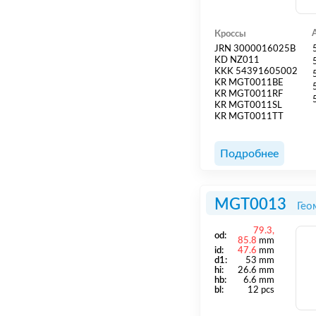
Кроссы
JRN 3000016025B
KD NZ011
KKK 54391605002
KR MGT0011BE
KR MGT0011RF
KR MGT0011SL
KR MGT0011TT
Подробнее
MGT0013
Гео
79.3,
od:
85.8
mm
id:
47.6
mm
d1:
53 mm
hi:
26.6 mm
hb:
6.6 mm
bl:
12 pcs