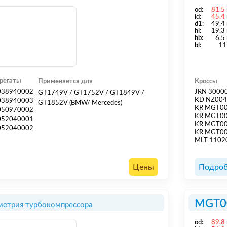
od:
81.5
id:
45.4
d1:
49.4
hi:
19.3
hb:
6.5
bl:
11
регаты
Применяется для
Кроссы
038940002
JRN 3000
GT1749V / GT1752V / GT1849V /
KD NZ00
038940003
GT1852V (BMW/ Mercedes)
KR MGT0
050970002
KR MGT0
052040001
KR MGT0
052040002
KR MGT0
MLT 1102
Цены
Подроб
MGT0
метрия турбокомпрессора
od:
89.8