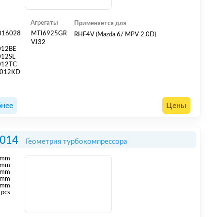
Агрегаты
Применяется для
016028
MTI6925GR
RHF4V (Mazda 6/ MPV 2.0D)
2
VJ32
012BE
012SL
012TC
012KD
нее
Цены
014
Геометрия турбокомпрессора
mm
mm
 mm
 mm
 mm
 pcs