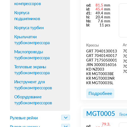
компрессоров
od:
81.5
mm
id:
45.4
mm
Корпуса
d1:
49.4 mm
hi:
20.4 mm
подшипников
hb:
7.6 mm
bl:
11 pcs
Корпуса турбин
Крыльчатки
турбокомпрессора
Аг
Кроссы
GRT 7040130013
7
Маслопроводы
GRT 7040140017
7
турбокомпрессора
GRT 7175050001
7
JRN 3000016016
Тепловые экраны
7
KD NZ003
7
турбокомпрессора
KR MGT0003BE
KR MGT0003NR
Инструмент для
KR MGT0003SL
турбокомпрессоров
Подробнее
Оборудование
турбокомпрессоров
MGT0005
Гео
Рулевые рейки
79.3,
od: