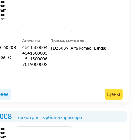
mm
 mm
 mm
 mm
 pcs
Агрегаты
Применяется для
016020B
4541500004
TD2503V (Alfa Romeo/ Lancia)
6
4541500005
006TC
4541500006
7019000002
нее
Цены
008
Геометрия турбокомпрессора
mm
mm
 mm