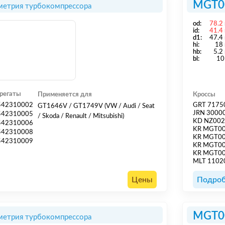
MGT0
метрия турбокомпрессора
od:
78.2
id:
41.4
d1:
47.4
hi:
18
hb:
5.2
bl:
10
регаты
Применяется для
Кроссы
542310002
GRT 7175
GT1646V / GT1749V (VW / Audi / Seat
JRN 3000
542310005
/ Skoda / Renault / Mitsubishi)
KD NZ00
542310006
KR MGT0
542310008
KR MGT0
542310009
KR MGT0
KR MGT0
MLT 1102
Цены
Подроб
MGT0
метрия турбокомпрессора