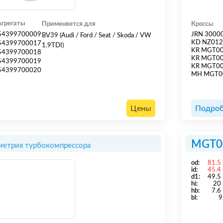
Агрегаты
Применяется для
Кроссы
54399700009
JRN 3000
BV39 (Audi / Ford / Seat / Skoda / VW
KD NZ01
54399700017
1.9TDI)
KR MGT0
54399700018
KR MGT0
54399700019
KR MGT0
54399700020
MH MGT0
Цены
Подроб
MGT0
метрия турбокомпрессора
od:
81.5
id:
45.4
d1:
49.5
hi:
20
hb:
7.6
bl:
9