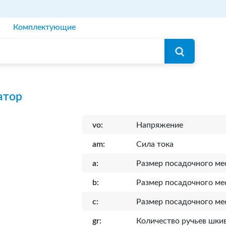
Комплектующие
атор
vo:
Напряжение
am:
Сила тока
a:
Размер посадочного ме
b:
Размер посадочного ме
c:
Размер посадочного ме
gr:
Количество ручьев шки