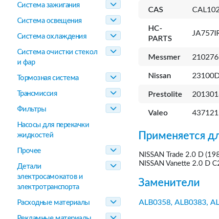
Система зажигания
CAS
CAL102
Система освещения
HC-
JA757I
Система охлаждения
PARTS
Система очистки стекол
Messmer
210276
и фар
Nissan
23100D
Тормозная система
Трансмиссия
Prestolite
201301
Фильтры
Valeo
437121
Насосы для перекачки
Применяется дл
жидкостей
Прочее
NISSAN Trade 2.0 D (1
NISSAN Vanette 2.0 D 
Детали
электросамокатов и
Заменители
электротранспорта
ALB0358,
ALB0383,
AL
Расходные материалы
Рекламные материалы