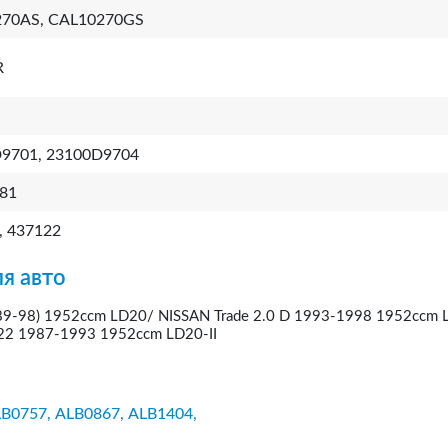
70AS, CAL10270GS
R
9701, 23100D9704
81
, 437122
я авто
989-98) 1952ccm LD20/ NISSAN Trade 2.0 D 1993-1998 1952ccm 
C22 1987-1993 1952ccm LD20-II
B0757,
ALB0867,
ALB1404,