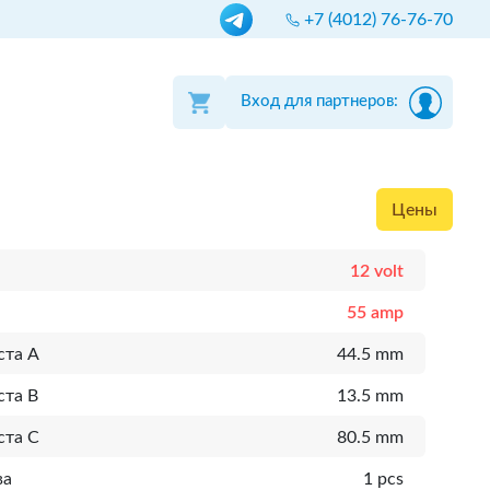
+7 (4012) 76-76-70
Вход для партнеров:
Цены
12 volt
55 amp
ста A
44.5 mm
ста B
13.5 mm
ста C
80.5 mm
ва
1 pcs