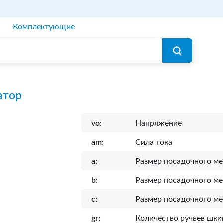
Комплектующие
атор
vo:
Напряжение
am:
Сила тока
a:
Размер посадочного ме
b:
Размер посадочного ме
c:
Размер посадочного ме
gr:
Количество ручьев шки