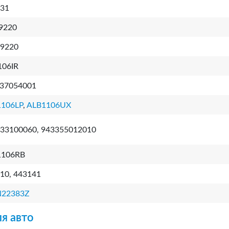
31
9220
9220
06IR
37054001
106LP
,
ALB1106UX
33100060, 943355012010
1106RB
10, 443141
N22383Z
я авто