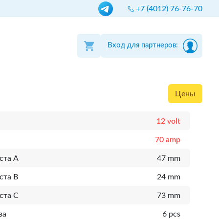
+7 (4012) 76-76-70
Вход для партнеров:
Цены
12 volt
70 amp
ста A
47 mm
ста B
24 mm
ста C
73 mm
ва
6 pcs