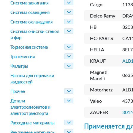
Система зажигания
Cargo
1138
Система освещения
Delco Remy
DRA
Система охлаждения
HB
3203
Система очистки стекол
и фар
HC-PARTS
CA11
Тормозная система
HELLA
8EL7
Трансмиссия
KRAUF
ALB1
Фильтры
Magneti
0635
Насосы для перекачки
Marelli
жидкостей
Motorherz
ALB
Прочее
Детали
Valeo
4373
электросамокатов и
ZAUFER
301
электротранспорта
Расходные материалы
Применяется дл
Рекламные материалы