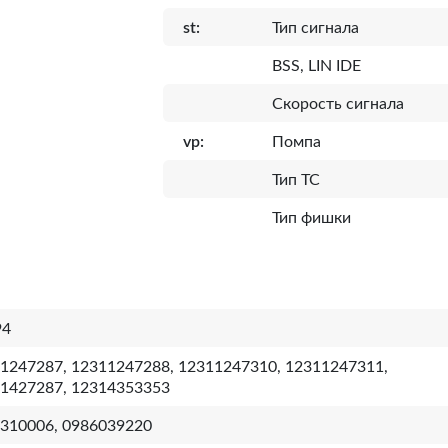
st:
Тип сигнала
BSS, LIN IDE
Скорость сигнала
vp:
Помпа
Тип ТС
Тип фишки
94
1247287, 12311247288, 12311247310, 12311247311,
1427287, 12314353353
310006, 0986039220