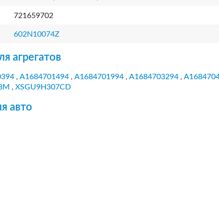
721659702
602N10074Z
ля агрегатов
0394
A1684701494
A1684701994
A1684703294
A168470
,
,
,
,
8M
XSGU9H307CD
,
я авто