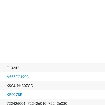
E10242
A555FC1908
XSGU9H307CD
KR0278P
722426001, 722426010, 722426030