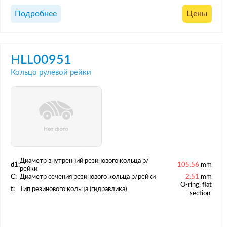
Подробнее
Цены
HLL00951
Кольцо рулевой рейки
Диаметр внутренний резинового кольца р/
d1:
105.56
mm
рейки
C:
Диаметр сечения резинового кольца р/рейки
2.51
mm
O-ring. flat
t:
Тип резинового кольца (гидравлика)
section