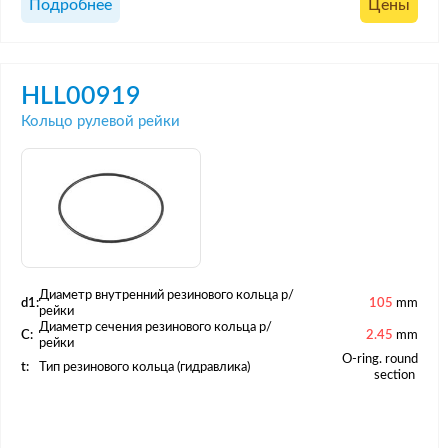
Подробнее
Цены
HLL00919
Кольцо рулевой рейки
Диаметр внутренний резинового кольца р/
d1:
105
mm
рейки
Диаметр сечения резинового кольца р/
C:
2.45
mm
рейки
O-ring. round
t:
Тип резинового кольца (гидравлика)
section