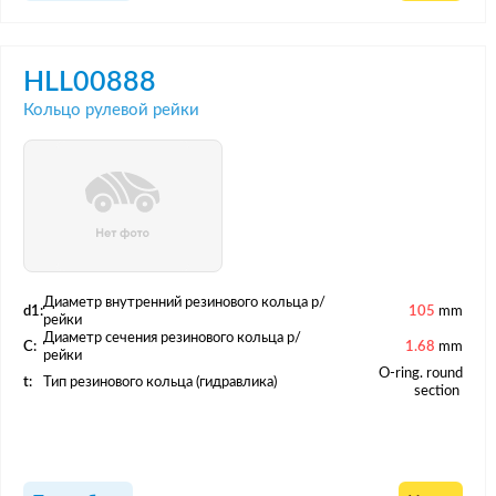
HLL00888
Кольцо рулевой рейки
Диаметр внутренний резинового кольца р/
d1:
105
mm
рейки
Диаметр сечения резинового кольца р/
C:
1.68
mm
рейки
O-ring. round
t:
Тип резинового кольца (гидравлика)
section