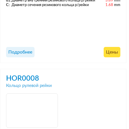
d1:
Диаметр внутренний резинового кольца р/рейки
3.69
mm
C:
Диаметр сечения резинового кольца р/рейки
1.68
mm
Подробнее
Цены
HOR0008
Кольцо рулевой рейки