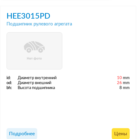
HEE3015PD
Подшипник рулевого агрегата
id:
Диаметр внутренний
10
mm
od:
Диаметр внешний
26
mm
bh:
Высота подшипника
8 mm
Подробнее
Цены