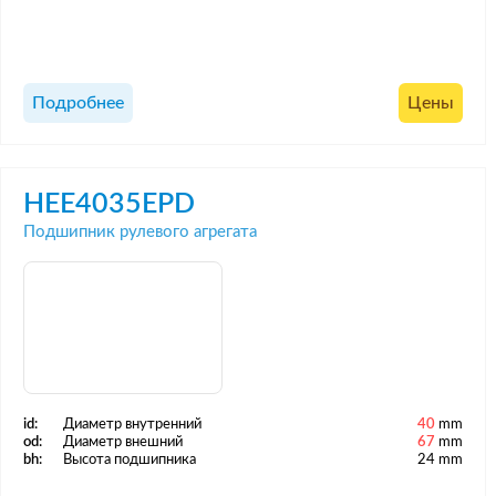
Подробнее
Цены
HEE4035EPD
Подшипник рулевого агрегата
id:
Диаметр внутренний
40
mm
od:
Диаметр внешний
67
mm
bh:
Высота подшипника
24 mm