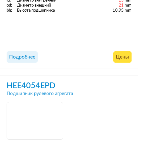
id:
Диаметр внутренний
13
mm
od:
Диаметр внешний
21
mm
bh:
Высота подшипника
10.95 mm
Подробнее
Цены
HEE4054EPD
Подшипник рулевого агрегата